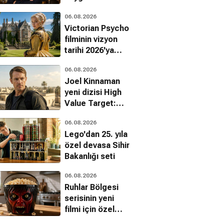
finalle veda
06.08.2026
ediyor
Victorian Psycho
filminin vizyon
tarihi 2026'ya
ertelendi
06.08.2026
Joel Kinnaman
yeni dizisi High
Value Target:
 Dakika
The Lodger
Bir Dilim Suç
The Hunt for
, Suç, Gerilim
Korku, Gizem, Gerilim
Dram, Gerilim, Suç
06.08.2026
Saddam ile
Lego'dan 25. yıla
dönüyor
özel devasa Sihir
Bakanlığı seti
06.08.2026
Ruhlar Bölgesi
serisinin yeni
filmi için özel
mısır kovası