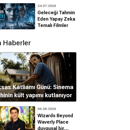
Animasyon
24.07.2026
Filmleri
Geleceği Tahmin
Eden Yapay Zeka
Jim Carter
Temalı Filmler
n Gorman
Müfettiş Petersen
 Haberler
8.2026
sas Katliamı Günü: Sinema
ihinin kült yapımı kutlanıyor
06.08.2026
Wizards Beyond
Waverly Place
duygusal bir