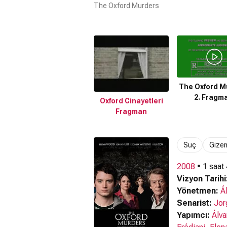
The Oxford Murders
The Oxford M
2. Fragm
Oxford Cinayetleri
Fragman
Suç
Gize
2008
• 1 saat
Vizyon Tarihi
Yönetmen:
Á
Senarist:
Jor
Yapımcı:
Álva