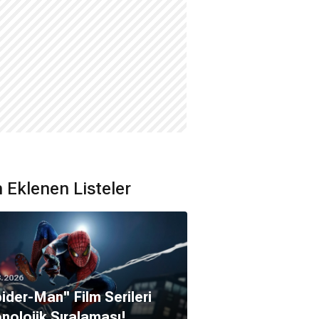
 Eklenen Listeler
8.2026
pider-Man'' Film Serileri
nolojik Sıralaması!