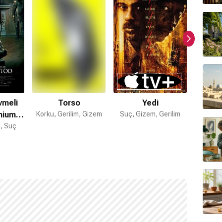
vmeli
Torso
Yedi
15
nnium
Korku, Gerilim, Gizem
Suç, Gizem, Gerilim
Aksiyon
m, Suç
i 1