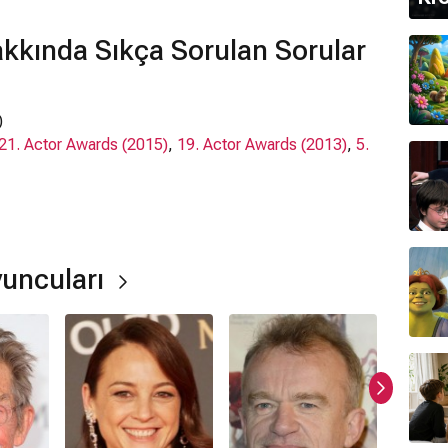
olur. Yaşadığı yerde işlenen bir cinayetten sonra işler
s stiliyle’ mantık ve matematik sembolleri kullanarak
akkında Sıkça Sorulan Sorular
)
21. Actor Awards (2015)
,
19. Actor Awards (2013)
,
5.
ng
,
Dominique Pinon
,
Burn Gorman
, Jim Carter
yuncuları
ildi?
ya
,
İngiltere
'de çekilmiştir.