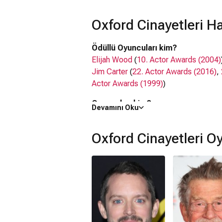
yardımcısı eski öğrencilerinden Martin 
karışınca, cinayetleri ‘Sherlock Holme
Oxford Cinayetleri H
çözmeye çalışıyor.
Ödüllü Oyuncuları kim?
Elijah Wood
(
10. Actor Awards (2004)
Jim Carter
(
22. Actor Awards (2016)
,
Actor Awards (1999)
)
Oyuncuları kim?
Devamını Oku
Elijah Wood,
John Hurt
,
Leonor Watli
Ne zaman çıktı?
Oxford Cinayetleri O
27 Mart 2009
Oxford Cinayetleri filmi nerede çek
Oxford Cinayetleri filmi
Fransa
,
İspan
Kaç saat?
1 saat 47 dakika