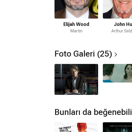
IMDb puanı kaç?
6.1
Oxford Cinayetleri filmi hangi tür?
Elijah Wood
John Hu
Suç
,
Gizem
,
Gerilim
Martin
Arthur Sel
Netflix'te var mı?
Hayır. Film Netflix'te yayınlanmamaktad
Foto Galeri (25)
Amazon Prime'da var mı?
Hayır. Film Amazon Prime'da yayınlan
Müzikleri kime ait?
Oxford Cinayetleri filmi müzikleri
Roq
Oxford Cinayetleri devam filmi var
Hayır. Oxford Cinayetleri için devam f
Bunları da beğenebili