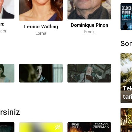
rt
Dominique Pinon
Leonor Watling
Bur
dom
Frank
Lorna
Son
ır.
mamaktadır.
06.0
ue Baños
tarafından hazırlanmıştır.
Tek
tar
 mı?
ilmi bulunmamaktadır.
rsiniz