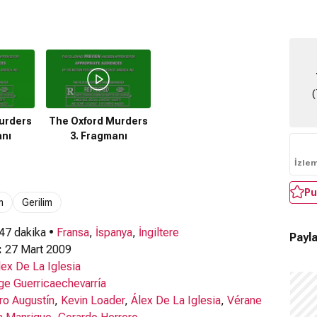
(
urders
The Oxford Murders
anı
3. Fragmanı
İzle
Pu
m
Gerilim
 47 dakika •
Fransa
,
İspanya
,
İngiltere
Payla
:
27 Mart 2009
lex De La Iglesia
ge Guerricaechevarría
ro Augustín
,
Kevin Loader
,
Álex De La Iglesia
,
Vérane