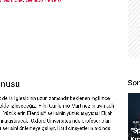
a Manrique
,
Gerardo Herrero
Son
onusu
 de la Iglesia’nın uzun zamandır beklenen İngilizce
olde izleyeceğiz. Film Guillermo Martinez’in aynı adlı
üzüklerin Efendisi” serisinin yüzük taşıyıcısı Elijah
ni araştıracak. Oxford Üniversitesinde profesör olan
04.0
serisini önlemeye çalışır. Katil cinayetlerin ardında
''S
. Katili durdurmak isteyen profesörün en büyük
Kro