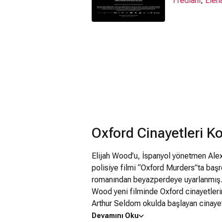
Frédiani
,
Elen
Oxford Cinayetleri K
Elijah Wood’u, İspanyol yönetmen Alex
polisiye filmi “Oxford Murders”ta başr
romanından beyazperdeye uyarlanmış. “Y
Wood yeni filminde Oxford cinayetleri
Arthur Seldom okulda başlayan cinayet 
matematiksel semboller bırakmaktadır
Devamını Oku