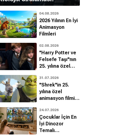
04.08.2026
2026 Yılının En İyi
Animasyon
Filmleri
02.08.2026
"Harry Potter ve
Felsefe Taşı"nın
25. yılına özel
filmin
31.07.2026
bilinmeyenleri!
"Shrek"in 25.
yılına özel
animasyon filmin
bilinmeyenleri!
24.07.2026
Çocuklar İçin En
İyi Dinozor
Temalı