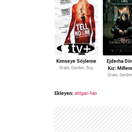
Kimseye Söyleme
Ejderha Dö
Dram, Gerilim, Suç
Kız: Mille
Dram, Gerili
Üçlemes
Ekleyen:
atilgan-han