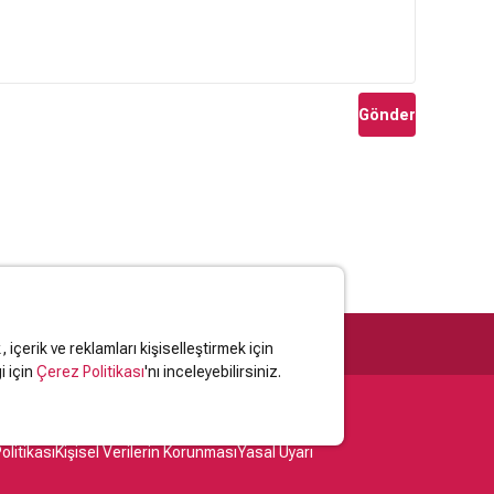
Gönder
içerik ve reklamları kişiselleştirmek için
i için
Çerez Politikası
'nı inceleyebilirsiniz.
olitikası
Kişisel Verilerin Korunması
Yasal Uyarı