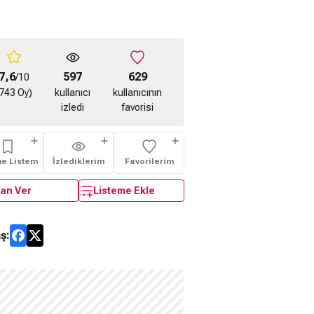
7,6
597
629
/10
743 Oy)
kullanıcı
kullanıcının
izledi
favorisi
me Listem
İzlediklerim
Favorilerim
an Ver
Listeme Ekle
ş: