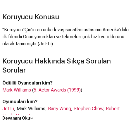
Koruyucu Konusu
"Koruyucu"Çin'in en ünlü dövüş sanatları ustasının Amerika'daki
ilk filmidir.Onun yumrukları ve tekmeleri çok hızlı ve öldürücü
olarak tanınmıştır.(Jet-Li)
Koruyucu Hakkında Sıkça Sorulan
Sorular
Ödüllü Oyuncuları kim?
Mark Williams
(
5. Actor Awards (1999)
)
Oyuncuları kim?
Jet Li
, Mark Williams,
Barry Wong
,
Stephen Chow
,
Robert
Urich
,
Henry Fong
Devamını Oku
Koruyucu filmi nerede çekildi?