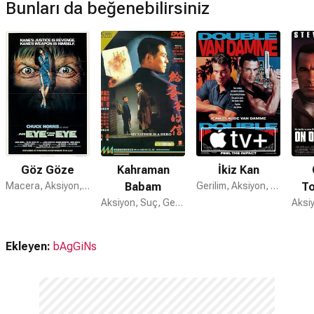
Bunları da beğenebilirsiniz
Göz Göze
Kahraman
İkiz Kan
Macera, Aksiyon, Suç
Babam
Gerilim, Aksiyon, Suç
To
Aksiyon, Suç, Gerilim
Ekleyen:
bAgGiNs