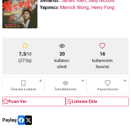
Senarist:
James Yuen
,
Sally Nichols
Yapımcı:
Merrick Wong
,
Henry Fong
7,5
20
16
/10
(27 Oy)
kullanıcı
kullanıcının
izledi
favorisi
İzleme Listem
İzlediklerim
Favorilerim
Puan Ver
Listeme Ekle
Paylaş: