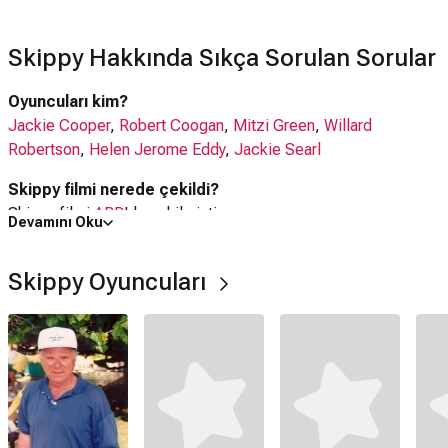
Skippy Hakkında Sıkça Sorulan Sorular
Oyuncuları kim?
Jackie Cooper
,
Robert Coogan
,
Mitzi Green
,
Willard
Robertson
,
Helen Jerome Eddy
,
Jackie Searl
Skippy filmi nerede çekildi?
Skippy filmi
ABD
'da çekilmiştir.
Devamını Oku
Kaç saat?
Skippy Oyuncuları
1 saat 25 dakika
IMDb puanı kaç?
6.3
Skippy filmi hangi tür?
Dram
,
Aile
,
Komedi
Netflix'te var mı?