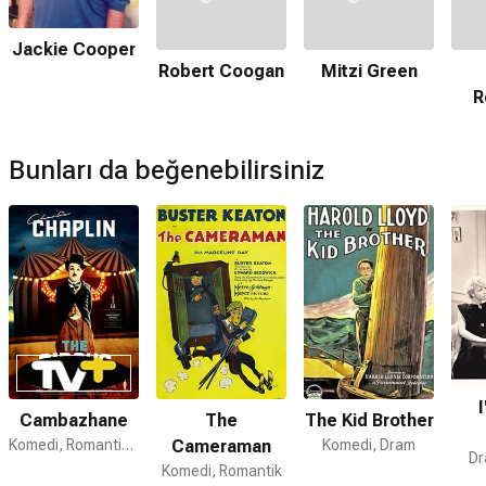
Hayır. Film Netflix'te yayınlanmamaktadır.
Jackie Cooper
Amazon Prime'da var mı?
Robert Coogan
Mitzi Green
Hayır. Film Amazon Prime'da yayınlanmamaktadır.
R
Müzikleri kime ait?
Skippy filmi müzikleri
John Leipold
tarafından hazırlanmıştır.
Bunları da beğenebilirsiniz
Skippy devam filmi var mı?
Hayır. Skippy için devam filmi bulunmamaktadır.
Cambazhane
The
The Kid Brother
Komedi, Romantik, Dram
Cameraman
Komedi, Dram
Dr
Komedi, Romantik