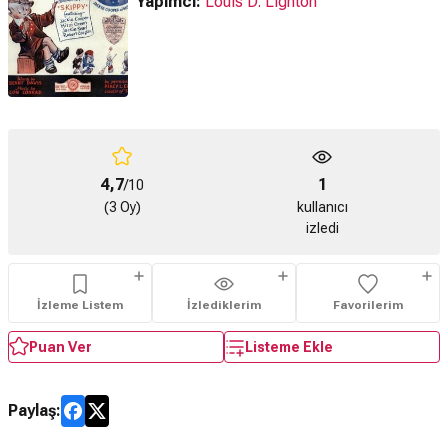
Yapımcı:
Louis D. Lighton
4,7
1
/10
(3 Oy)
kullanıcı
izledi
İzleme Listem
İzlediklerim
Favorilerim
Puan Ver
Listeme Ekle
Paylaş: