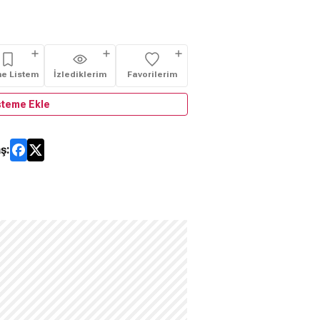
me Listem
İzlediklerim
Favorilerim
steme Ekle
ş: