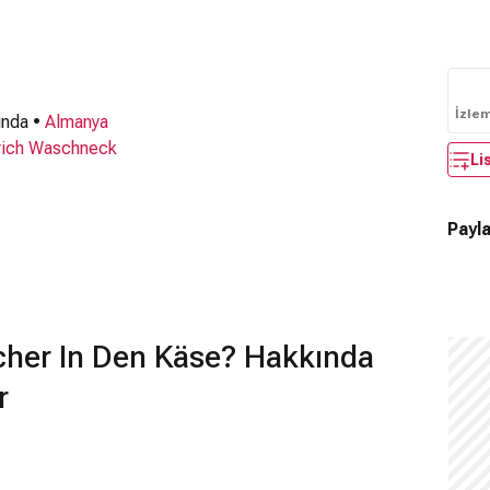
İzle
ında •
Almanya
rich Waschneck
Li
Payla
her In Den Käse? Hakkında
r