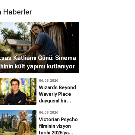
 Haberler
Die Herrin Und Ihr
Fishin'
Berlin After Dark
Knecht
, Kısa Film
Dram
8.2026
Dram
sas Katliamı Günü: Sinema
ihinin kült yapımı kutlanıyor
06.08.2026
Wizards Beyond
Waverly Place
duygusal bir
finalle veda
06.08.2026
ediyor
Victorian Psycho
filminin vizyon
tarihi 2026'ya