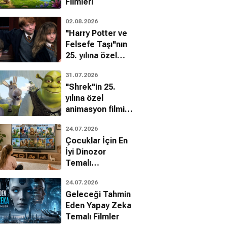
Filmleri
02.08.2026
"Harry Potter ve
Felsefe Taşı"nın
25. yılına özel
filmin
31.07.2026
bilinmeyenleri!
"Shrek"in 25.
yılına özel
animasyon filmin
bilinmeyenleri!
24.07.2026
Çocuklar İçin En
İyi Dinozor
Temalı
Animasyon
24.07.2026
Filmleri
Geleceği Tahmin
Eden Yapay Zeka
Temalı Filmler