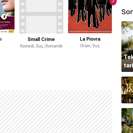
Son
ı
La Piovra
Small Crime
Dram, Suç
Komedi, Suç, Romantik
Dram
06.0
Tek
tar