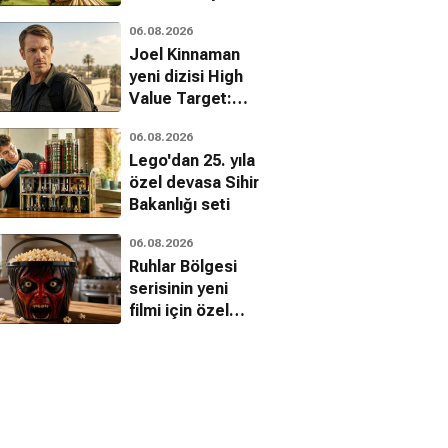
ertelendi
06.08.2026
Joel Kinnaman
yeni dizisi High
Value Target:
The Hunt for
06.08.2026
Saddam ile
Lego'dan 25. yıla
dönüyor
özel devasa Sihir
Bakanlığı seti
06.08.2026
Ruhlar Bölgesi
serisinin yeni
filmi için özel
mısır kovası
tanıtıldı