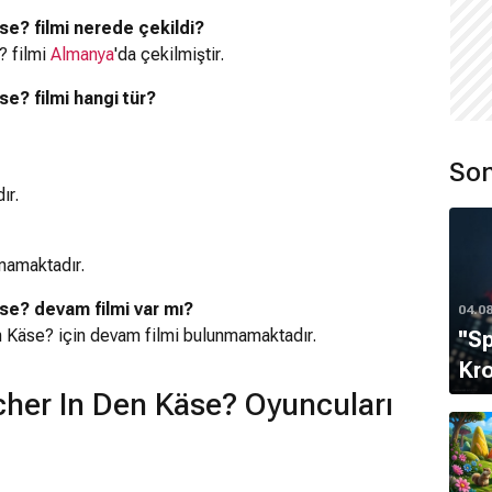
e? filmi nerede çekildi?
 filmi
Almanya
'da çekilmiştir.
? filmi hangi tür?
Son
ır.
mamaktadır.
e? devam filmi var mı?
04.0
 Käse? için devam filmi bulunmamaktadır.
''S
Kro
er In Den Käse? Oyuncuları