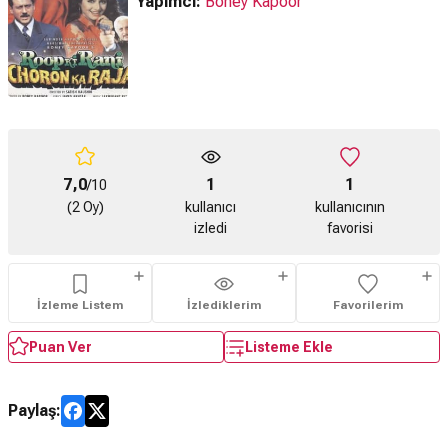
Yapımcı:
Boney Kapoor
7,0
1
1
/10
(2 Oy)
kullanıcı
kullanıcının
izledi
favorisi
İzleme Listem
İzlediklerim
Favorilerim
Puan Ver
Listeme Ekle
Paylaş: