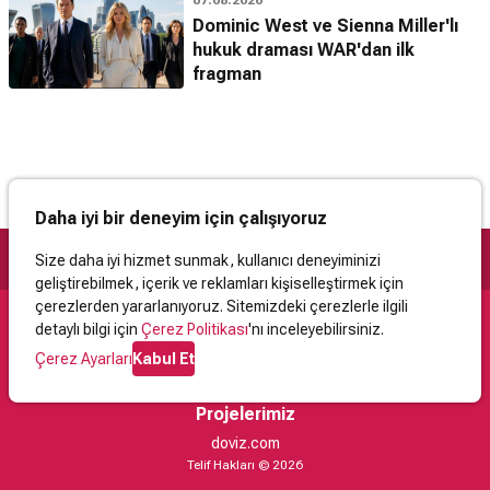
Dominic West ve Sienna Miller'lı
hukuk draması WAR'dan ilk
fragman
Daha iyi bir deneyim için çalışıyoruz
Size daha iyi hizmet sunmak, kullanıcı deneyiminizi
geliştirebilmek, içerik ve reklamları kişiselleştirmek için
çerezlerden yararlanıyoruz. Sitemizdeki çerezlerle ilgili
detaylı bilgi için
Çerez Politikası
'nı inceleyebilirsiniz.
Destek
Çerez Ayarları
Kabul Et
İletişim
Yardım
Kullanıcı Sözleşmesi
Çerez Politikası
Kişisel Verilerin Korunması
Yasal Uyarı
Projelerimiz
doviz.com
Telif Hakları © 2026