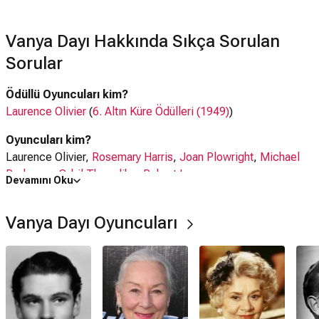
Vanya Dayı Hakkında Sıkça Sorulan
Sorular
Ödüllü Oyuncuları kim?
Laurence Olivier
(
6. Altın Küre Ödülleri (1949)
)
Oyuncuları kim?
Laurence Olivier,
Rosemary Harris
,
Joan Plowright
,
Michael
Redgrave
,
Sybil Thorndike
,
Robert Lang
Devamını Oku
Vanya Dayı filmi nerede çekildi?
Vanya Dayı Oyuncuları
Vanya Dayı filmi
İngiltere
'de çekilmiştir.
Kaç saat?
2 saat
IMDb puanı kaç?
7.7