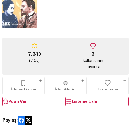
7,3
3
/10
(7 Oy)
kullanıcının
favorisi
İzleme Listem
İzlediklerim
Favorilerim
Puan Ver
Listeme Ekle
Paylaş: