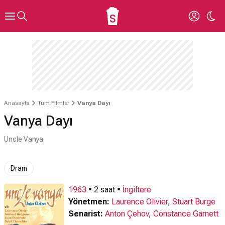
Anasayfa
Tüm Filmler
Vanya Dayı
Vanya Dayı
Uncle Vanya
Dram
1963
• 2 saat •
İngiltere
Yönetmen:
Laurence Olivier
,
Stuart Burge
Senarist:
Anton Çehov
,
Constance Garnett