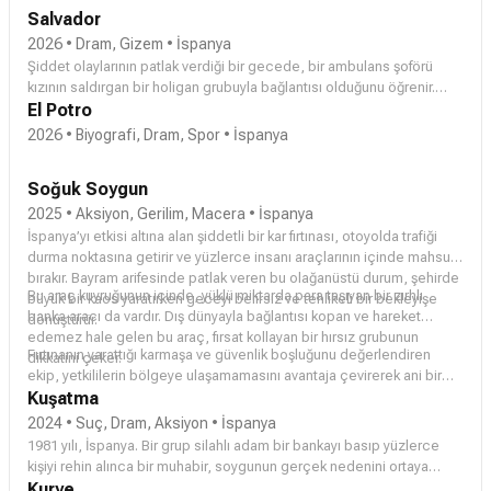
Salvador
2026 • Dram, Gizem • İspanya
Şiddet olaylarının patlak verdiği bir gecede, bir ambulans şoförü
kızının saldırgan bir holigan grubuyla bağlantısı olduğunu öğrenir.
Sokaklar karışıp durum kontrolden çıkarken, gerçeği öğrenmek ve
El Potro
kızını korumak için olayların peşine düşer.
2026 • Biyografi, Dram, Spor • İspanya
Soğuk Soygun
2025 • Aksiyon, Gerilim, Macera • İspanya
İspanya’yı etkisi altına alan şiddetli bir kar fırtınası, otoyolda trafiği
durma noktasına getirir ve yüzlerce insanı araçlarının içinde mahsur
bırakır. Bayram arifesinde patlak veren bu olağanüstü durum, şehirde
Bu araç kuyruğunun içinde, yüklü miktarda para taşıyan bir zırhlı
büyük bir kaos yaratırken geceyi belirsiz ve tehlikeli bir bekleyişe
banka aracı da vardır. Dış dünyayla bağlantısı kopan ve hareket
dönüştürür.
edemez hale gelen bu araç, fırsat kollayan bir hırsız grubunun
Fırtınanın yarattığı karmaşa ve güvenlik boşluğunu değerlendiren
dikkatini çeker.
ekip, yetkililerin bölgeye ulaşamamasını avantaja çevirerek ani bir
soygun planını devreye sokar. Ancak bu girişim, kısa sürede hem
Kuşatma
siviller hem de görevliler için hayatta kalma mücadelesine dönüşen
2024 • Suç, Dram, Aksiyon • İspanya
tehlikeli bir çatışmaya evrilir.
1981 yılı, İspanya. Bir grup silahlı adam bir bankayı basıp yüzlerce
kişiyi rehin alınca bir muhabir, soygunun gerçek nedenini ortaya
çıkarmak için yetkililerle mücadeleye girer.
Kurye