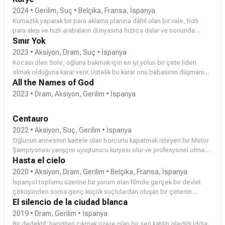
2024 • Gerilim, Suç • Belçika, Fransa, İspanya
Kurnazlık yaparak bir para aklama planına dâhil olan bir vale, hızlı
para akışı ve hızlı arabaların dünyasına hızlıca dalar ve sonunda
çakılıp kalır.
Sınır Yok
2023 • Aksiyon, Dram, Suç • İspanya
Kocası ölen Sole, oğluna bakmak için en iyi yolun bir çete lideri
olmak olduğuna karar verir. Üstelik bu karar onu babasının düşmanı
hâline getirecektir.
All the Names of God
2023 • Dram, Aksiyon, Gerilim • İspanya
Centauro
2022 • Aksiyon, Suç, Gerilim • İspanya
Oğlunun annesinin kartele olan borcunu kapatmak isteyen bir Motor
Şampiyonası yarışçısı uyuşturucu kuryesi olur ve profesyonel olma
şansını da hayatını da tehlikeye atar.
Hasta el cielo
2020 • Aksiyon, Dram, Gerilim • Belçika, Fransa, İspanya
İspanyol toplumu üzerine bir yorum olan filmde gerçek bir devlet
çöküşünden sonra genç küçük suçlulardan oluşan bir çetenin
talihsizlikleri hakkında bir gerilim filmi izleyeceksiniz.
El silencio de la ciudad blanca
2019 • Dram, Gerilim • İspanya
Bir dedektif, hapisten çıkmak üzere olan bir seri katilin işlediği iddia