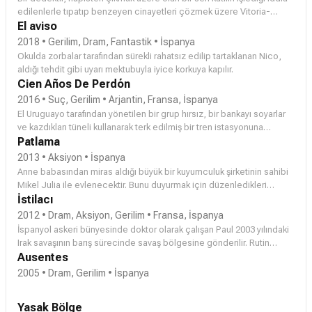
edilenlerle tıpatıp benzeyen cinayetleri çözmek üzere Vitoria-
Gasteiz'e döner.
El aviso
2018 • Gerilim, Dram, Fantastik • İspanya
Okulda zorbalar tarafından sürekli rahatsız edilip tartaklanan Nico,
aldığı tehdit gibi uyarı mektubuyla iyice korkuya kapılır.
Cien Años De Perdón
2016 • Suç, Gerilim • Arjantin, Fransa, İspanya
El Uruguayo tarafından yönetilen bir grup hırsız, bir bankayı soyarlar
ve kazdıkları tüneli kullanarak terk edilmiş bir tren istasyonuna
gelirler. Başbakanın basın danışmanı, bu çetenin aslında kaza
Patlama
geçirerek komaya giren eski devlet adamı Gonzalo Soriano’nun,
2013 • Aksiyon • İspanya
içinde çok önemli belgeler bulunan 314 numaralı kasasının peşinde
Anne babasından miras aldığı büyük bir kuyumculuk şirketinin sahibi
olduğunu öğrenir.
Mikel Julia ile evlenecektir. Bunu duyurmak için düzenledikleri
partide, Mikel orada çalışan garsonlardan biri olan Ari ile tanışır.
İstilacı
aralarındaki çekim nedeniyle Mikel Ari’nin dünyasıyla ilgilenmeye
2012 • Dram, Aksiyon, Gerilim • Fransa, İspanya
başlar: yasadışı motor yarışları. Mikel daha sonra Julia’dan ayrılır. Ari
İspanyol askeri bünyesinde doktor olarak çalışan Paul 2003 yılındaki
ile erkek arkadaşı Navas Mikel’in varlığını çalmak için bir plan
Irak savaşının barış sürecinde savaş bölgesine gönderilir. Rutin
yaparlar...
kontrollerini yapmak için çıktıkları konvoy çölde saldırıya uğrar.
Ausentes
Bölgedeki en iyi arkadaşlarından biri olan Diego rehin olarak alınır.
2005 • Dram, Gerilim • İspanya
Yasak Bölge