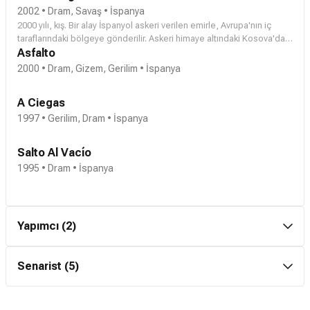
2002 • Dram, Savaş • İspanya
2000 yılı, kış. Bir alay İspanyol askeri verilen emirle, Avrupa'nın iç
taraflarındaki bölgeye gönderilir. Askeri himaye altındaki Kosova'da,
Sırplar'ın olduğu yerlere gerekli yardımları yapmaları istenmiştir. Tüm
Asfalto
idealleri ve prensipleri tarafsızlıkları ile korunan genç askerler, 'Yasak
2000 • Dram, Gizem, Gerilim • İspanya
Bölgede' hayatlarının en büyük sınavı ile karşı karşıyadırlar. Özel
askeri birlik emri uygulayamadan, faşist gerillalar saldırır. Birden
A Ciegas
kendilerini amaçlarına karşıt olan bir durum içinde bulurlar. Yaşamak
için 'öldür ya da öl' kuralları olan bir dünyanın içinde mücadele
1997 • Gerilim, Dram • İspanya
vermek zorundadırlar.
Salto Al Vacío
1995 • Dram • İspanya
Yapımcı (2)
El Potro
Senarist (5)
2026 • Biyografi, Dram, Spor • İspanya
Ausentes