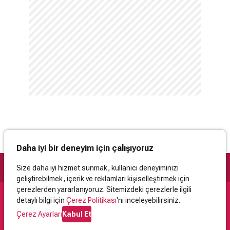
(Bonnie Hunt) yardımına ihtiyacı vardır.
Daha iyi bir deneyim için çalışıyoruz
Size daha iyi hizmet sunmak, kullanıcı deneyiminizi
geliştirebilmek, içerik ve reklamları kişiselleştirmek için
çerezlerden yararlanıyoruz. Sitemizdeki çerezlerle ilgili
detaylı bilgi için
Çerez Politikası
'nı inceleyebilirsiniz.
Destek
Çerez Ayarları
Kabul Et
İletişim
Yardım
Kullanıcı Sözleşmesi
Çerez Politikası
Kişisel Verilerin Korunması
Yasal Uyarı