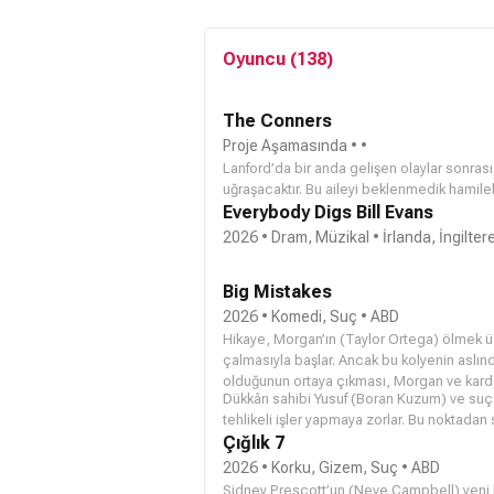
Oyuncu (138)
The Conners
Proje Aşamasında
• •
Lanford’da bir anda gelişen olaylar sonrası
uğraşacaktır. Bu aileyi beklenmedik hamilelik
yaşamanın hukuki zorlukları beklemektedir. 
Everybody Digs Bill Evans
eşyalara ve ayrılıklara rağmen bu aile sevg
2026 • Dram, Müzikal • İrlanda, İngilter
Big Mistakes
2026 • Komedi, Suç • ABD
Hikaye, Morgan’ın (
Taylor Ortega
) ölmek ü
çalmasıyla başlar. Ancak bu kolyenin aslın
olduğunun ortaya çıkması, Morgan ve karde
Dükkân sahibi Yusuf (
Boran Kuzum
) ve suç 
tehlikeli işler yapmaya zorlar. Bu noktadan 
sarmalının içine çeker.
Çığlık 7
2026 • Korku, Gizem, Suç • ABD
Sidney Prescott’un (
Neve Campbell
) yeni