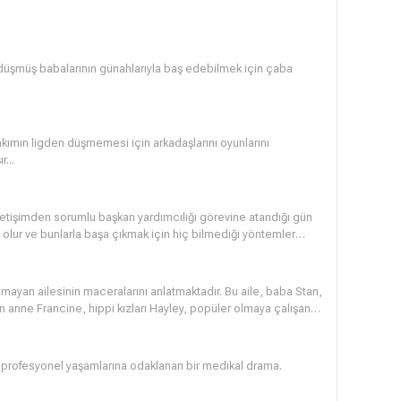
düşmüş babalarının günahlarıyla baş edebilmek için çaba
takımın ligden düşmemesi için arkadaşlarını oyunlarını
...
 iletişimden sorumlu başkan yardımcılığı görevine atandığı gün
st olur ve bunlarla başa çıkmak için hiç bilmediği yöntemler
lmayan ailesinin maceralarını anlatmaktadır. Bu aile, baba Stan,
n anne Francine, hippi kızları Hayley, popüler olmaya çalışani
IA'den kaçan uzaylı Roger ve Alman bir kayakla atlamacının
.
 ve profesyonel yaşamlarına odaklanan bir medikal drama.