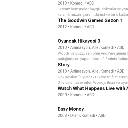
2013 • Komedi • ABD
Huysuz hemşireler, kaygılı doktorlar ve yön
karanlık mizah içeren, dürüst ve bir o kada
The Goodwin Games Sezon 1
2012 • Komedi • ABD
Oyuncak Hikayesi 3
2010 • Animasyon, Aile, Komedi • ABD
Woody ve Buzz, sahipleri Andy’nin günün b
çattığında ne yapacaklardır? Serinin üçün
oyuncakları ise belirsiz gelecekleri yüzün
Story
2010 • Animasyon, Aile, Komedi • ABD
Çok sevilen “Oyuncak Hikayesi” filmlerinin
3 ile sinemaseverleri Woody, Buzz ve oyu
ediyor. Serinin üçüncü bölümünde Andy, ün
Watch What Happens Live with
belirsiz gelecekleri yüzünden endişe içinde
2009 • Komedi • ABD
Easy Money
2008 • Dram, Komedi • ABD