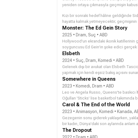
yeniden ortaya çıkmasıyla geçmişin kabusla
Kızı bir sonraki hedef hâline geldiğinde Si
hayatta kalmak yetmeyecektir; geçmişinin en
sonsuza dek sona erdirmelidir.
Monster: The Ed Gein Story
2025 • Dram, Suç • ABD
Hollywood'un ekrandaki ikonik katillerinin
soyguncusu Ed Gein'in şoke edici gerçek h
Elsbeth
2024 • Suç, Dram, Komedi • ABD
Gelenek dışı bir avukat olan Elsbeth Tascio
yapmak için kendi eşsiz bakış açısını sunar
Somewhere in Queens
2023 • Komedi, Dram • ABD
Leo ve Angela Russo, Queens'te baskıcı İtal
Oğulları 'Sticks' lise basketbol takımında 
paramparça eder.
Carol & The End of the World
2023 • Animasyon, Komedi • Kanada, A
Gezegenin sonu giderek yaklaşırken, yakl
bir kadın, Dünya'daki son aylarında anlam ar
The Dropout
2022 • Dram • ABD