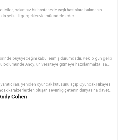
eticiler, bakımsız bir hastanede yaşlı hastalara bakmanın
r da şefkatli gerçekleriyle mücadele eder.
irinde büyüyeceğini kabullenmiş durumdadır. Peki o gün gelip
cü bölümünde Andy, üniversiteye gitmeye hazırlanmakta, sadık
den endişe içindedir.
 yaratıcıları, yeniden oyuncak kutusunu açıp Oyuncak Hikayesi
ncak karakterlerden oluşan sevimliğ çetenin dünyasına davet
iversiteye gitmeye hazırlanmaktadır, sandık oyuncakları ise
 Andy Cohen
 kalır.