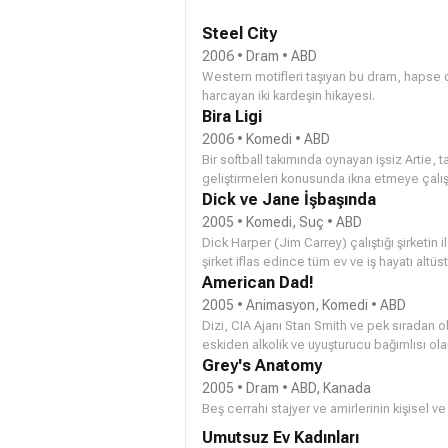
Steel City
2006 • Dram • ABD
Western motifleri taşıyan bu dram, hapse 
harcayan iki kardeşin hikayesi.
Bira Ligi
2006 • Komedi • ABD
Bir softball takımında oynayan işsiz Artie, 
geliştirmeleri konusunda ikna etmeye çalışır
Dick ve Jane İşbaşında
2005 • Komedi, Suç • ABD
Dick Harper (Jim Carrey) çalıştığı şirketin
şirket iflas edince tüm ev ve iş hayatı altü
denemeye başlar.
American Dad!
2005 • Animasyon, Komedi • ABD
Dizi, CIA Ajanı Stan Smith ve pek sıradan o
eskiden alkolik ve uyuşturucu bağımlısı ola
ergenliğe yeni girmekte olan inek Steve, C
Grey's Anatomy
beynini taşıyan balık Klaus'tan oluşmaktadır
2005 • Dram • ABD, Kanada
Beş cerrahi stajyer ve amirlerinin kişisel
Umutsuz Ev Kadınları