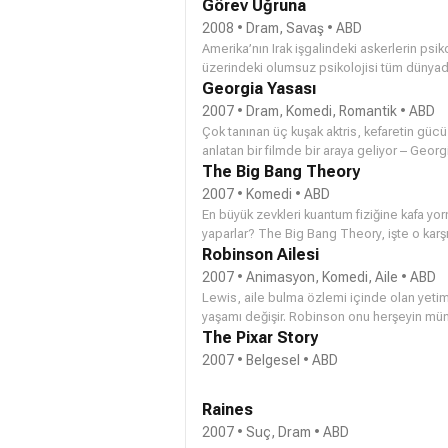
Görev Uğruna
2008 • Dram, Savaş • ABD
Amerika’nın Irak işgalindeki askerlerin psiko
üzerindeki olumsuz psikolojisi tüm dünyada
Georgia Yasası
2007 • Dram, Komedi, Romantik • ABD
Çok tanınan üç kuşak aktris, kefaretin gücü
anlatan bir filmde bir araya geliyor – Georgia Rule. Ve bu ailede, tavır kuşak atlamıy
(LINDSAY LOHAN, Mean Girls, A Prairie Home
The Big Bang Theory
geçeni söylüyor ve genelde kontrol edilemi
2007 • Komedi • ABD
(Golden Globe ödüllü FELICITY HUFFMAN,
En büyük zevkleri kuantum fiziğine kafa yorm
evinde en son kuralı yıkıyor. İçinden geld
yaparlar? The Big Bang Theory, işte o kar
yeri kalmayan Lilly, sonunda asla dönmeme
bir komedi dizisi. Leonard ve Sheldon adla
Robinson Ailesi
evine. Matriarch Georgia (iki Oscar’lı JANE FONDA, Monster-in-Law, 9 to 5) tipik bir sevimli, insanın
yeni bir komşu taşınır. Adı Penny olan bu kom
2007 • Animasyon, Komedi, Aile • ABD
üzerine titreyen bir büyükanne değil. Bir ta
daha yeni sapasağlam ayakta çıkmıştır. Penn
Lewis, aile bulma özlemi içinde olan yetim 
herkesten de aynısını yapmasını istiyor; ö
konusunda oldukça geri kalmış bu yeni iki
yaşamı değişir. Robinson onu herşeyin mü
kadının yetiştirilmesi üstüne kaldığına göre
düşünmektedir. Yaşanacak olanlar da zaman
The Pixar Story
davranması gerekmektedir. Ama Rachel ıstıraplı yaz tatiline dayanamayıp küçük kasabayı sarsmaya
başlayınca, Georgia torununda bir şeylerin 
2007 • Belgesel • ABD
verilince, kalkanını indirir ve özellikle de
kadını da, gömülü sırların açığa çıkması ve
Raines
anlamalarını sağlayan bir yöne doğru götürü
2007 • Suç, Dram • ABD