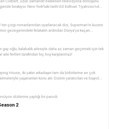
 Colbert, uzun zamandır beklenen televizyona dönüşünü
eride bırakıyor. New York'taki tarihi Ed Sullivan Tiyatrosu'nda
 ev sahibi olarak Colbert, aktörler, sporcular, politikacılar,
ilk kez kendisi olarak konuşuyor. Bununla birlikte, sadık
 ve dijital ekibinin birçok üyesi tarafından desteklenmeye
DC'nin çizgi romanlarından uyarlanacak dizi, Superman'in kuzeni
ek. Julliard tarafından eğitilmiş Jon Batiste, grup lideri olarak
rypton gezegenindeki felakatin ardından Dünya'ya kaçan
. 24 yaşına geldiğinde güçlerini kabullenen Kara, olması
cek.
nin gay oğlu; kalabalık ailesiyle daha az zaman geçirmek için tek
 aile fertleri tarafından hiç hoş karşılanmaz!
ying House, iki yakın arkadaşın tam da birbirlerine en çok
meleriyle yaşananları konu alır. Dizinin yaratıcıları ve başrol
uğundan ilham alan yapım, anne olmaya hazırlanan Maggie’nin,
 bekârlığa ve kariyerine odaklı en yakın arkadaşı Emma’yı bebek
ie, kendisini aslında bambaşka sürprizlerin beklediğinden
evizyon dizilerine yaptığı bir parodi.
 Season 2