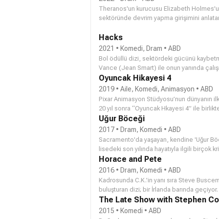
Theranos'un kurucusu Elizabeth Holmes'un ün
sektöründe devrim yapma girişimini anlatan
Hacks
2021 • Komedi, Dram • ABD
Bol ödüllü dizi, sektördeki gücünü kayb
Vance (
Jean Smart
) ile onun yanında çal
Einbinder
Oyuncak Hikayesi 4
) hikayesini anlatıyor.
2019 • Aile, Komedi, Animasyon • ABD
Pixar Animasyon Stüdyosu’nun dünyanın ilk
20 yıl sonra “Oyuncak Hkayesi 4” ile birlikt
karakterleriyle tekrar buluşuyor. “Oyuncak
Uğur Böceği
Lassater; Woody, Buzz Işıkyılı ve diğer tüm 
2017 • Dram, Komedi • ABD
yönetmen koltuğunda oturuyor. Filmin senar
Sacramento'da yaşayan, kendine 'Uğur Böce
Lasseter, Andrew Stanton, Pete Docter ve L
lisedeki son yılında hayatıyla ilgili birçok 
vizyona girmesi bekleniyor. Filmin hayranlar
akademik, hem sosyal olarak yaşadığı zorlu
Horace and Pete
(Laurie Metcalf) yaşadığı gelgitli ilişki 'U
2016 • Dram, Komedi • ABD
kalmasına yönelik tüm ikna çabasına rağme
Kadrosunda C.K.’in yanı sıra Steve Buscemi
istemektedir.
buluşturan dizi; bir İrlanda barında geçiyo
tarafından canlandırılan Pete; bölüm boy
The Late Show with Stephen Co
Bowl’dan konuşuyorlar.
2015 • Komedi • ABD