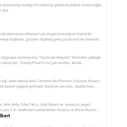
iversiteyi bırakıp bir teknoloji şirketi kurduktan sonra sağlık
 dizi.
etmek istemeyen efsanevi Las Vegas komedyeni Deborah
ışmaya başlayan, gözden düşmüş genç yazar Ava'nın (
Hannah
 bilgisayar animasyonu “Oyuncak Hikayesi” filminden yaklaşık
e izleyiciler, Disney•Pixar’ın bu çok sevilen, ikonik
 Hikayesi” ve “Oyuncak Hikayesi 2” filmlerinin yönetmeni John
oyuncakların hayatlarındaki yeni bir sayfayı açan filmin
yosu, üç Oyuncak Hikayesi filminin de yazarları olan
ği' adını takmış liseli Christine McPherson (Saoirse Ronan)
ee Unkrich tarafından yazılıyor. Filmin 21 Haziran 2019 yılında
kritik kararın eşiğine gelmiştir. Büyüme sancıları, okulda hem
ının yaptığı bir fragmanı izlemektesiniz.
klar ve yaklaşan üniversite tercihinin yanında annesi Marion'la
ğur Böceği'ni strese sokmaktadır. Annesinin California'da
n oradan uzaklaşmak, New York'ta bir üniversiteye gitmek
, Alan Alda, Edie Falco, Aidy Bryant ve Jessica Lange’i
r. Louis C.K. tarafından canlandırılan Horace ve Steve Buscemi
unca gündelik haberlerden, yaklaşan seçimlerden ve Super
lbert