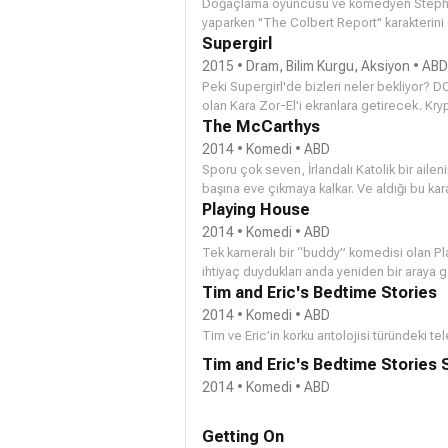
Doğaçlama oyuncusu ve komedyen Stephen
yaparken "The Colbert Report" karakterini g
kaydedilen The Late Show franchise redux'un
Supergirl
çizgi romanlar, sanatçılar ve müzisyenlerle 
2015 • Dram, Bilim Kurgu, Aksiyon • ABD
hayranlar, Colbert'in eski girişiminden yazı
Peki Supergirl'de bizleri neler bekliyor? 
devam ettiği için tutarlılık muamelesi görec
olan Kara Zor-El'i ekranlara getirecek. K
görev yapıyor.
kahramanımız, farklı bir kimlikle yaşayacak
The McCarthys
gerektiği gibi bir süper kahramana dönüşe
2014 • Komedi • ABD
Sporu çok seven, İrlandalı Katolik bir aile
başına eve çıkmaya kalkar. Ve aldığı bu karar
Playing House
2014 • Komedi • ABD
Tek kameralı bir “buddy” komedisi olan Pla
ihtiyaç duydukları anda yeniden bir araya gel
oyuncularının gerçek hayattaki sıkı dostl
Tim and Eric's Bedtime Stories
yurt dışındaki işinden dönmesini isteyerek
2014 • Komedi • ABD
partisine çağırmasıyla başlar. Ancak Magg
Tim ve Eric’in korku antolojisi türündeki tel
habersizdir.
Tim and Eric's Bedtime Stories
2014 • Komedi • ABD
Getting On