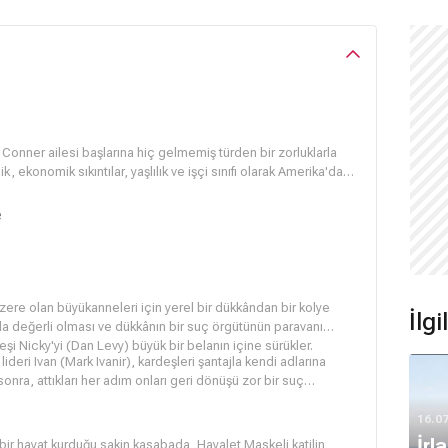
 Conner ailesi başlarına hiç gelmemiş türden bir zorluklarla
, ekonomik sıkıntılar, yaşlılık ve işçi sınıfı olarak Amerika'da
Bütün bu zorluklara, kavgalara, kesilen kuponlara, 2. el
i, mizah ve azimle her şeyin üstesinden gelecektir.
e
zere olan büyükanneleri için yerel bir dükkândan bir kolye
İlg
da değerli olması ve dükkânın bir suç örgütünün paravanı
şi Nicky'yi (
Dan Levy
) büyük bir belanın içine sürükler.
lideri Ivan (
Mark Ivanir
), kardeşleri şantajla kendi adlarına
sonra, attıkları her adım onları geri dönüşü zor bir suç
16.0
İrl
 bir hayat kurduğu sakin kasabada, Hayalet Maskeli katilin