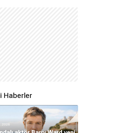
ili Haberler
7.2026
andalı aktör Barry Ward yeni