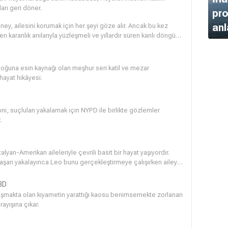
rı geri döner.
pro
anl
dney, ailesini korumak için her şeyi göze alır. Ancak bu kez
 karanlık anılarıyla yüzleşmeli ve yıllardır süren kanlı döngüyü
 çoğuna esin kaynağı olan meşhur seri katil ve mezar
ayat hikâyesi.
ni, suçluları yakalamak için NYPD ile birlikte gözlemler
.
yan-Amerikan aileleriyle çevrili basit bir hayat yaşıyordır.
başarı yakalayınca Leo bunu gerçekleştirmeye çalışırken aileyi
BD
aşmakta olan kıyametin yarattığı kaosu benimsemekte zorlanan
ayışına çıkar.