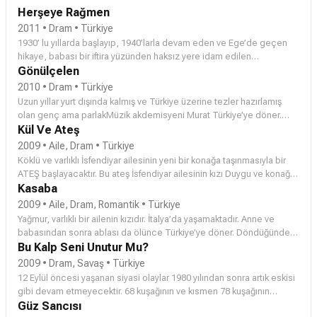
Herşeye Rağmen
2011 • Dram • Türkiye
1930’ lu yıllarda başlayıp, 1940’larla devam eden ve Ege’de geçen
hikaye, babası bir iftira yüzünden haksız yere idam edilen
Mehmet’in, idam kararını veren Hakim Mümtaz Bey’e duyduğu kinle,
Gönülçelen
yıllar sonra intikam almak için sürgün edildiği kasabaya geri
2010 • Dram • Türkiye
dönmesini ele alıyor. Mehmet’in dönüş yolculuğunu yaptığı trende
Uzun yıllar yurt dışında kalmış ve Türkiye üzerine tezler hazırlamış
tanışıp hoşlandığı genç ve güzel Leyla, Mümtaz bey’in kızıdır.
olan genç ama parlakMüzik akdemisyeni Murat Türkiye’ye döner.
Mehmet bir yandan Leyla’ya duyduğu ilgiye engel olamazken, diğer
Arkadaşıyla gezdiği kenar mahallelerden birinde gördüğü güzel
Kül Ve Ateş
yandan içindeki nefreti yenememektedir. Yanlış ve adil olmayan bir
çingene kız (Hasret) üzerine hayatını değiştirecek bir bahse girer ve
2009 • Aile, Dram • Türkiye
kararla babasının öldürüldüğünü ispatlamaya çalışan Mehmet, aşkı
kenar mahalle dilberinden hanımefendi yaratmaya çalışırken “Öteki
Köklü ve varlıklı İsfendiyar ailesinin yeni bir konağa taşınmasıyla bir
ve intikam hırsı arasında kalacak, bu arada karşısına çıkan ve
Türkiye”nin gerçekleriyle yüzleşir. Kız parlak bir yıldıza dönüşürken,
ATEŞ başlayacaktır. Bu ateş İsfendiyar ailesinin kızı Duygu ve konağın
Leyla’dan çok farklı bir kişiliğe sahip olan Zehra, onu bambaşka bir
akademisyen genç de aşkı ve yurdunu keşfedecektir.
bakıcı ailesinin oğlu Ömer arasındadır. Çocukluk günlerinde sıkı
Kasaba
yola sürükleyecektir..
arkadaşlık ve dostlukla başlayan bu adı konmamış ilişki, ilk gençlik
2009 • Aile, Dram, Romantik • Türkiye
yıllarında iyice alevlenir ve adı konur, herkesten gizlice bir yüzük
Yağmur, varlıklı bir ailenin kızıdır. İtalya’da yaşamaktadır. Anne ve
takılır ve sözler verilir. Ancak konaktaki bir hırsızlık olayı Ömer'in
babasından sonra ablası da ölünce Türkiye’ye döner. Döndüğünde
üzerine kalınca bu aşkın önü bıçak gibi kesilir. Duygu Ömer'e
beş parasız kaldıklarını öğrenir. Üstelik servetlerini tüketen eniştesi
Bu Kalp Seni Unutur Mu?
inanmaz. Bu Ömer'i çok fena yıkar, ıslahevine yenilgi duygularıyla
hapse girmiş ve ablasının küçük kızı Eylül ortada kalmıştır. Aile
2009 • Dram, Savaş • Türkiye
gider. Ardından da izini kaybettirir. Aşk ateşi KÜL'e dönüşür. Aradan
avukatları gözden kaçan bir arsanın tapusunu Yağmur’a uzatır.
12 Eylül öncesi yaşanan siyasi olaylar 1980 yılından sonra artık eskisi
yıllar geçer ve Ömer doğup büyüdüğü topraklara döner. Kapanan
Yağmur’un, yeğeni Eylül’ü de yanına alarak arsayı satmak için gittiği
gibi devam etmeyecektir. 68 kuşağının ve kısmen 78 kuşağının
defterler açılır. Hesaplaşmalar yaşanır. KÜL ve ATEŞ, küllerin arasında
kasabada, onu bir onur savaşı bekler.
masumiyeti artık kaybolmuştur. Özel ilişkilerde de bunu hissederiz.
Güz Sancısı
kalan küçük kor tanelerinin yeniden bir ateşe dönüşmesinin, aşk için