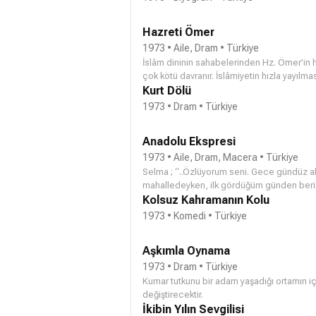
Hazreti Ömer
1973 • Aile, Dram • Türkiye
İslâm dininin sahabelerinden Hz. Ömer’in h
çok kötü davranır. İslâmiyetin hızla yayıl
birden çok insan vardır. Bir gün hepsi bir 
Kurt Dölü
Ömer, bu işi kendisinin yapacağını söyler v
1973 • Dram • Türkiye
kızkardeşinin de Müslüman olduğunu söyler.
esnada kardeşinin evinde okunan Kuran-ı K
Anadolu Ekspresi
ister. Daha sonra Hz. Muhammed’in yanına 
sahabe olup e
1973 • Aile, Dram, Macera • Türkiye
Selma ; “..Özlüyorum seni. Gece gündüz a
mahalledeyken, ilk gördüğüm günden beri..
bir kere sinemaya gittik. Elini mi tuttum, 
Kolsuz Kahramanın Kolu
geldiğime pişman etme.” [Gene, Ertem Göre
1973 • Komedi • Türkiye
benzer şeyler söylemişti.]
Aşkımla Oynama
1973 • Dram • Türkiye
Kumar tutkunu bir adam yaşadığı ortamın i
değiştirecektir.
İkibin Yılın Sevgilisi