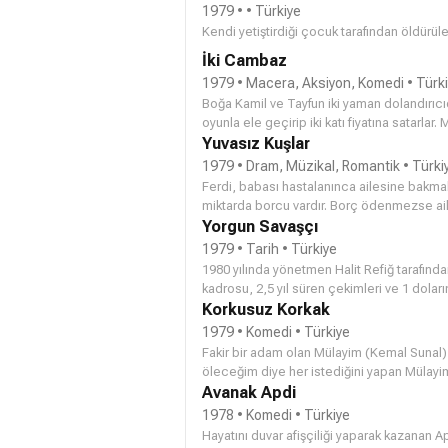
1979 • • Türkiye
Kendi yetiştirdiği çocuk tarafından öldürül
İki Cambaz
1979 • Macera, Aksiyon, Komedi • Türk
Boğa Kamil ve Tayfun iki yaman dolandırıcıdır. Kaçakçı mafya babaların
oyunla ele geçirip iki katı fiyatına satarlar. Milyonlarını onlara kaptıran Abbas öfkeden çıldırır ve parasını
geri almanın yollarını aramaya başlar. Ancak Tayfun parayı emeklilik garant
Yuvasız Kuşlar
kimseye söylememiştir. Ortağı Boğa Kamil de paranın yerini öğrenmek için olmadık yöntemler dener
1979 • Dram, Müzikal, Romantik • Türki
Ferdi, babası hastalanınca ailesine bakmak 
miktarda borcu vardır. Borç ödenmezse ail
Hilmi’nin giyim mağazasında çalışan Ferdi
Yorgun Savaşçı
sırada tatil yapmak üzere şehre gelen Tuğba 
1979 • Tarih • Türkiye
sürede Ferdi ile Tuğba arasında duygusal y
1980 yılında yönetmen Halit Refiğ tarafında
birlikte Hilmi’nin haciz tehditleri karşısın
kadrosu, 2,5 yıl süren çekimleri ve 1 dola
Ferdi’nin karşısına çıkar. Ancak Tuğba tatil
büyüklükteki 40 milyon TL bütçesiyle çok 
Korkusuz Korkak
filmin kopyaları yakılmıştır.
1979 • Komedi • Türkiye
Fakir bir adam olan Mülayim (Kemal Sunal),
öleceğim diye her istediğini yapan Mülayim
Ama yanlış sonuç verilince ölüm korkusu 
Avanak Apdi
ne yapacak?
1978 • Komedi • Türkiye
Hayatını duvar afişçiliği yaparak kazanan Apdi