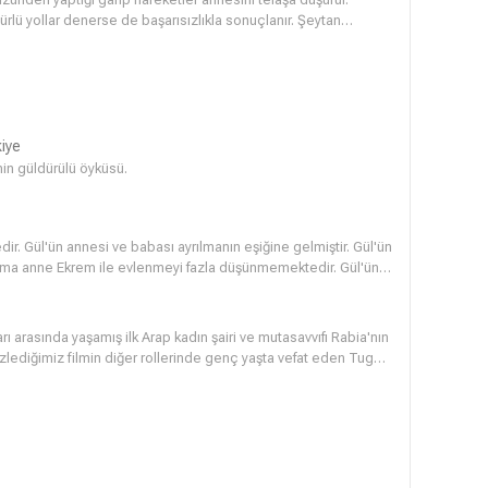
rlü yollar denerse de başarısızlıkla sonuçlanır. Şeytan
eyenlere karşı sonuna kadar direnir. Fakat genç bir adam
anı çocuğun içinden sökmeyi başarır.
iye
in güldürülü öyküsü.
dir. Gül'ün annesi ve babası ayrılmanın eşiğine gelmiştir. Gül'ün
Ama anne Ekrem ile evlenmeyi fazla düşünmemektedir. Gül'ün
gününe gelemez. Yine anne baba arasında şiddetli tartışmalar
aşamaktadır. Doktarlarla birlikte bir imam, Gül'e ne olduğunu
ytan girdiğini anlayacaklardır.
ı arasında yaşamış ilk Arap kadın şairi ve mutasavvıfı Rabia'nın
 izlediğimiz filmin diğer rollerinde genç yaşta vefat eden Tugay
Bilal İnci yer almaktadır.