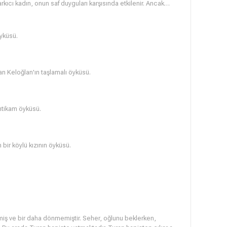
şarkıcı kadın, onun saf duyguları karşısında etkilenir. Ancak
r engeldir... Kemal Sunal'ın en iyi filmleri arasında gösterilen
a, Ünal Gürel ve Necdet Yakın gibi isimler de yer alıyor.
yküsü.
an Keloğlan'ın taşlamalı öyküsü.
intikam öyküsü.
 bir köylü kızının öyküsü.
miş ve bir daha dönmemiştir. Seher, oğlunu beklerken,