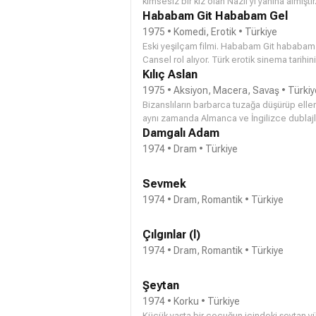
kimsesiz bir kız olan Nazlı’yı yanına almış
polisler peşindedir, evine döndüğünde Turan
Hababam Git Hababam Gel
1975 • Komedi, Erotik • Türkiye
Eski yeşilçam filmi. Hababam Git hababam Gel
Cansel rol alıyor. Türk erotik sinema tarihi
geçen adamın erotik ve komik öyküsü..
Kılıç Aslan
1975 • Aksiyon, Macera, Savaş • Türkiy
Bizanslıların barbarca tuzağa düşürüp elleri
aynı zamanda Almanca ve İngilizce dublajlı 
Damgalı Adam
1974 • Dram • Türkiye
Sevmek
1974 • Dram, Romantik • Türkiye
Çılgınlar (l)
1974 • Dram, Romantik • Türkiye
Şeytan
1974 • Korku • Türkiye
Küçük yaşta bir çocuğun içindeki şeytan yü