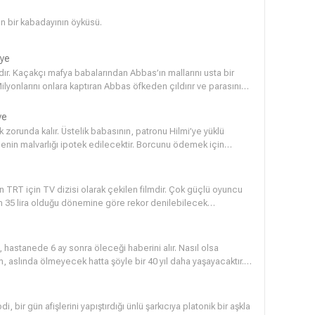
en bir kabadayının öyküsü.
iye
dan Abbas’ın mallarını usta bir
isi olarak saklamış, yerini
ye
ancak hepsinde başarısız olur. Şimdi herkes sakladığı paraları ele geçirmek için Tayfun’un peşindedir.
zorunda kalır. Üstelik babasının, patronu Hilmi’ye yüklü
enin malvarlığı ipotek edilecektir. Borcunu ödemek için
 bir yandan da küçük mekânlarda canlı müzik icra etmektedir. O
adında bir turist rastlantı sonucu Ferdi ile tanışır. Kısa
akınlaşma olur. Bu sırada Ferdi’nin babası ölür. Bu ölümle
n TRT için TV dizisi olarak çekilen filmdir. Çok güçlü oyuncu
da Ferdi çalışmak üzere İstanbul’a gider. Tuğba İstanbul’da da
rın 35 lira olduğu dönemine göre rekor denilebilecek
 dönüşü geçirdiği bir kaza yüzünden hafızasını kaybetmiştir.
iddialı bir yapımdır. Ancak 1980 askeri müdahalesinden sonra
 hastanede 6 ay sonra öleceği haberini alır. Nasıl olsa
, aslında ölmeyecek hatta şöyle bir 40 yıl daha yaşayacaktır.
diye bir şeyi kalmayan Mülayim acaba ölmeyeceğini öğrenince
, bir gün afişlerini yapıştırdığı ünlü şarkıcıya platonik bir aşkla