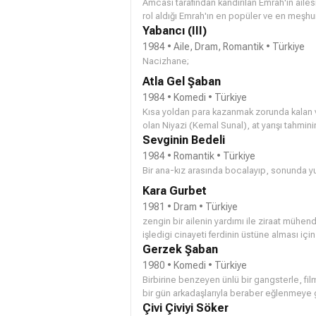
Amcası tarafından kandırılan Emrah'ın ailesinin parçalanması a
Yabancı (III)
1984 • Aile, Dram, Romantik • Türkiye
Nacizhane;
Atla Gel Şaban
1984 • Komedi • Türkiye
Kısa yoldan para kazanmak zorunda kalan v
olan Niyazi (Kemal Sunal), at yarışı tahmi
yetenekten mafya babası Kazım (Dinçer Çe
Sevginin Bedeli
üzere kaçırır. Ne var ki Niyazi'nin kupon yap
1984 • Romantik • Türkiye
minibüs ortamı birebir canlandırılmalı, hatt
Bir ana-kız arasında bocalayıp, sonunda yu
Kara Gurbet
1981 • Dram • Türkiye
zengin bir ailenin yardımı ile ziraat mühen
işledigi cinayeti ferdinin üstüne alması içi
cemileyle evlenir.ama olaylar istedikleri gi
Gerzek Şaban
1980 • Komedi • Türkiye
Birbirine benzeyen ünlü bir gangsterle, fi
bir gün arkadaşlarıyla beraber eğlenmeye 
babası Seyfi ile karıştırıp ona haraç verirl
Çivi Çiviyi Söker