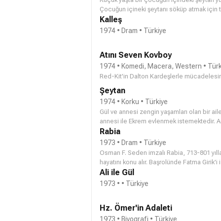
Çocuğun içineki şeytanı söküp atmak için tü
kendisini çocuğun içinden söküp atmak ist
Kalleş
hayatı pahasına da olsa türlü yollarla şeyt
1974 • Dram • Türkiye
Atını Seven Kovboy
1974 • Komedi, Macera, Western • Türk
Red-Kit'in Dalton Kardeşlerle mücadelesin
Şeytan
1974 • Korku • Türkiye
Gül ve annesi zengin yaşamları olan bir aile
annesi ile Ekrem evlenmek istemektedir. 
doğum günü olur. Gül'ün babası bu doğum 
Rabia
yaşanır. Gül bu sırada psikolojik sorunlar y
1973 • Dram • Türkiye
anlamaya çalışırken sonunda Gül'ün içine şe
Osman F. Seden imzalı Rabia, 713-801 yıllar
hayatını konu alır. Başrolünde Fatma Girik'i
Toksöz ve kötü adam tiplemeleriyle tanınan 
Ali ile Gül
1973 • • Türkiye
Hz. Ömer'in Adaleti
1973 • Biyografi • Türkiye