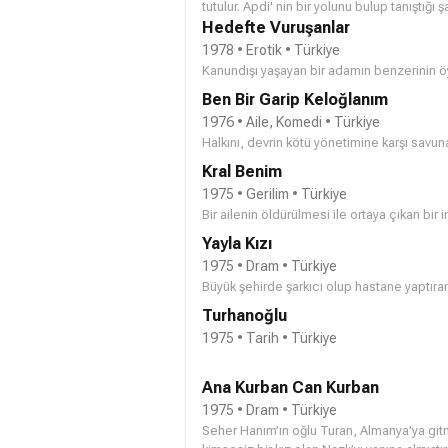
tutulur. Apdi' nin bir yolunu bulup tanıştığı 
şarkıcının eski sevgilisi Apdi' nin önünde bi
Hedefte Vuruşanlar
Avanak Apdi'de Sunal'ın yanında Ayşen Grud
1978 • Erotik • Türkiye
Kanundışı yaşayan bir adamın benzerinin ö
Ben Bir Garip Keloğlanım
1976 • Aile, Komedi • Türkiye
Halkını, devrin kötü yönetimine karşı savun
Kral Benim
1975 • Gerilim • Türkiye
Bir ailenin öldürülmesi ile ortaya çıkan bir 
Yayla Kızı
1975 • Dram • Türkiye
Büyük şehirde şarkıcı olup hastane yaptıran
Turhanoğlu
1975 • Tarih • Türkiye
Ana Kurban Can Kurban
1975 • Dram • Türkiye
Seher Hanım’ın oğlu Turan, Almanya’ya git