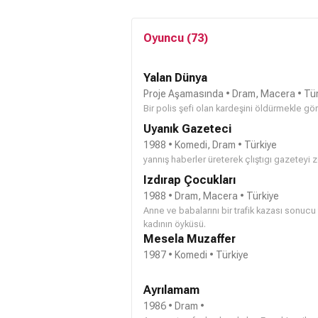
Oyuncu (73)
Yalan Dünya
Proje Aşamasında
• Dram, Macera • Tür
Bir polis şefi olan kardeşini öldürmekle göre
Uyanık Gazeteci
1988 • Komedi, Dram • Türkiye
yannış haberler üreterek çlıştıgı gazeteyi
Izdırap Çocukları
1988 • Dram, Macera • Türkiye
Anne ve babalarını bir trafik kazası sonucu 
kadının öyküsü.
Mesela Muzaffer
1987 • Komedi • Türkiye
Ayrılamam
1986 • Dram •