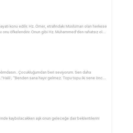
ayatı konu edilir. Hz. Ömer, etrafındaki Müslüman olan herkese
ması onu öfkelendirir. Onun gibi Hz. Muhammed’den rahatsız olan
araya toplanıp Hz. Muhammed’i öldürmeye karar verirler. Hz.
e hemen yola çıkar. Yolda karşılaştığı bir arkadaşı onun
 Ömer, yolunu değiştirerek soluğu kardeşinin yanında alır. Bu
erim’den çok etkilenir. Biraz daha Kuran-ı Kerim dinlemek
giderek Müslüman olur. İslâm dinini seçen Ömer, yıllar sonra
trafına adalet dağıtacaktır. goplay
klımdasın.. Çocukluğumdan beri seviyorum. Sen daha
”Halil ; “Benden sana hayır gelmez. Topu topu iki sene önce
sevdalı bir laf mı ettim? Vazgeç bu çocukluktan. Mahalleye
ç’in yönettiği ‘Son Vurgun’daki (1968) Sedat da Züleyha’ya
çinde kaybolacakken aşk onun geleceğe dair beklentilerini