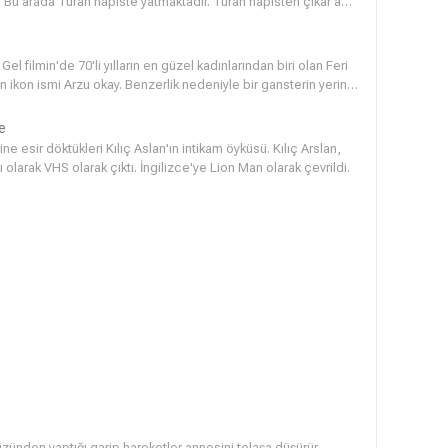
tır. Bu arada Turan hapiste yatmaktadır. Turan hapisten çıkar ama
 ile Nazlı arasında bir aşk başlar.
 filmin'de 70'li yılların en güzel kadınlarından biri olan Feri
nin ikon ismi Arzu okay. Benzerlik nedeniyle bir gansterin yerine
e
ne esir döktükleri Kılıç Aslan'ın intikam öyküsü. Kılıç Arslan,
olarak VHS olarak çıktı. İngilizce'ye Lion Man olarak çevrildi.
zünden yaptığı garip hareketler annesini telaşa düşürür.