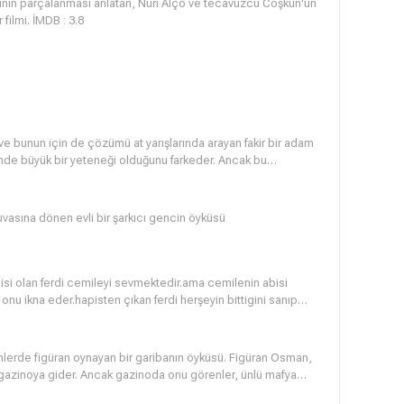
nlatan, Nuri Alço ve tecavüzcü Coşkun'un
rol aldığı Emrah'ın en popüler ve en meşhur filmi. İMDB : 3.8
e bunun için de çözümü at yarışlarında arayan fakir bir adam
ninde büyük bir yeteneği olduğunu farkeder. Ancak bu
kmez) da haberdar olur ve kendisi için kuponlar yapmak
abilmek için bazı şartları vardır: Her gün kuponlarını yaptığı
a arabada çalan Şiki Şiki Baba şarkısı bile teypten çalınmalıdır.
vasına dönen evli bir şarkıcı gencin öyküsü
disi olan ferdi cemileyi sevmektedir.ama cemilenin abisi
n onu ikna eder.hapisten çıkan ferdi herşeyin bittigini sanıp
bi gitmez.
lmlerde figüran oynayan bir garibanın öyküsü. Figüran Osman,
gazinoya gider. Ancak gazinoda onu görenler, ünlü mafya
er. Zaman geçtikçe bu ikilinin hayatı iç içe geçmeye başlar.