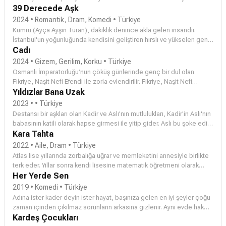
Film, kendini kırk yıldır insanlardan soyutlamış ve Karadeniz’de tek
39 Derecede Aşk
başına yaşayarak hayatını süren altmışlı yaşlarındaki Marife’yi (
Hatice
2024 • Romantik, Dram, Komedi • Türkiye
Aslan
) odağına alıyor. Marife'yi bu yalnızlığa hapseden, gençliğinde
Kumru (
Ayça Ayşin Turan
), dakiklik denince akla gelen insandır.
yaşadığı büyük aşk ve hayal kırıklığı gözler önüne seriliyor.
İstanbul'un yoğunluğunda kendisini geliştiren hırslı ve yükselen genç
bir avukattır. Fatih (
Cadı
Furkan Andıç
) ise İzmir'de sakin bir hayat
sürmektedir. Kumru bir anda kendini İzmir'de bulduğunda ya
2024 • Gizem, Gerilim, Korku • Türkiye
kariyerini zirveye çıkaracak ya da yerle bir edecek bir boşanma
Osmanlı İmparatorluğu’nun çöküş günlerinde genç bir dul olan
davasını alır. Burada yolu Fatih ile kesişecektir.
Fikriye, Naşit Nefi Efendi ile zorla evlendirilir. Fikriye, Naşit Nefi
Efendi ve yaşadığı köşk hakkındaki cadı söylentilerinin ardındaki
Yıldızlar Bana Uzak
gizemi çözmeye çalışırken başına gerilim dolu olaylar gelir. Film,
2023 • • Türkiye
Hüseyin Rahmi Gürpınar’ın aynı isimli romanından uyarlandı.
Destansı bir aşkları olan Kadir ve Aslı'nın mutlulukları, Kadir'in Aslı'nın
babasının katili olarak hapse girmesi ile yitip gider. Aslı bu şoke edici
olayın etkisiyle sarsılırken Kadir masumiyetini ispatlamayı kafasına
Kara Tahta
koyar. Hapishanede kendisine yol gösteren Yahya ile el ele verip ona
2022 • Aile, Dram • Türkiye
bu oyunu oynayan Varnalı ailesinden intikam alacaktır.
Atlas lise yıllarında zorbalığa uğrar ve memleketini annesiyle birlikte
terk eder. Yıllar sonra kendi lisesine matematik öğretmeni olarak
atanır...
Her Yerde Sen
2019 • Komedi • Türkiye
Adına ister kader deyin ister hayat, başınıza gelen en iyi şeyler çoğu
zaman içinden çıkılmaz sorunların arkasına gizlenir. Aynı evde hak
iddia eden ve keçi gibi inatçı olan Demir (Furkan Andıç) ile Selin
Kardeş Çocukları