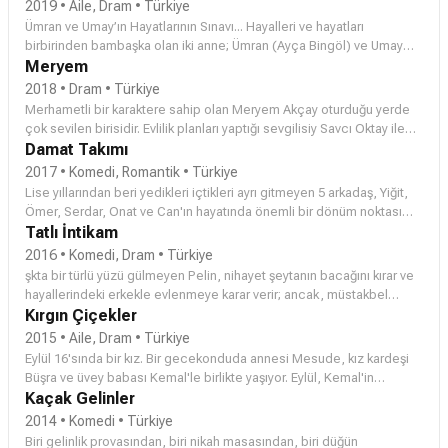
(Aybüke Pusat) birlikte yaşamak zorunda kalır. Bu da yetmezmiş gibi
2019 • Aile, Dram • Türkiye
birinin çalıştığı şirkete, diğerinin yönetici olarak gelmesiyle birlikte
Ümran ve Umay’ın Hayatlarının Sınavı... Hayalleri ve hayatları
olaylar içinden çıkılmaz bir hal alacaktır.
birbirinden bambaşka olan iki anne; Ümran (Ayça Bingöl) ve Umay
(Nur Fettahoğlu). Ümran ve kızı Hayat, küçük bir köyde yaşarken,
Meryem
“Sosyetik güzel’’ Umay Karay ve kızı Hayal, İstanbul’dadır. Hayallerde
2018 • Dram • Türkiye
bile birleşemeyecek kadar farklı hayatlar yaşayan annelerin yolları,
Merhametli bir karaktere sahip olan Meryem Akçay oturduğu yerde
yıllar sonra karşılaşınca beklenmedik olaylara neden olur. Usta
çok sevilen birisidir. Evlilik planları yaptığı sevgilisiy Savcı Oktay ile
oyuncu Mehmet Aslantuğ’un ünlü bir doktoru canlandırdığı Kardeş
mutlu bir hayatın hayalini kurmaktadır. Sevgilisinin yaptığı trafik
Damat Takımı
Çocukları’nın senaryosunu Sırma Yanık, yönetmenliğini ise Faruk
kazasını üstlenmesiyle Meryem’in hayatı alt üst olur. Bir kişinin
2017 • Komedi, Romantik • Türkiye
Teber üstleniyor. "Kardeş Çocukları" yakında Star’da...
ölümüyle sonuçlanan trafik kazasıyla bir katil olarak anılan Meryem
Lise yıllarından beri yedikleri içtikleri ayrı gitmeyen 5 arkadaş, Yiğit,
için bambaşka bir hayat başlar.
Ömer, Serdar, Onat ve Can'ın hayatında önemli bir dönüm noktası
gelip çatmıştır. Yiğit evlenme kararını açıkladığında, artık liseli
Tatlı İntikam
gençler olmadıklarının farkına varırlar, yine de düğünden önceki 5
2016 • Komedi, Dram • Türkiye
gün, lisedeki anılarını tekrar yaşamaya karar verirler. Ancak lisede
şkta bir türlü yüzü gülmeyen Pelin, nihayet şeytanın bacağını kırar ve
gıcık oldukları Besim'le girdikleri iddia sonucu, bekarların düğün
hayallerindeki erkekle evlenmeye karar verir; ancak, müstakbel
gününe dek kendilerine sevgili bulmak zorunda kalmaları, belki de
damat, nikah günü ortadan kaybolur ve Pelin, aşık olduğu adam
Kırgın Çiçekler
birlikte geçirecekleri son günlere farklı bir boyut katacaktır.
tarafından düğününde terk edilir. Ardından, görmüş geçirmiş bir
2015 • Aile, Dram • Türkiye
kadın, Pelin’in mutlu olamama sebebini, geçmişte üzdüğü birinin
Eylül 16'sında bir kız. Bir gecekonduda annesi Mesude, kız kardeşi
ahından kaynaklandığını söyler. Her şey Pelin’in bu ahın peşine
Büşra ve üvey babası Kemal'le birlikte yaşıyor. Eylül, Kemal'in
düşmesiyle başlar…
tacizine uğruyor. Durumu annesine anlatıyor. Annesi düşünüp taşınıp
Kaçak Gelinler
bir çözüm buluyor, Eylül'ü yetimhaneye teslim ediyor. Yetimhanenin
2014 • Komedi • Türkiye
karşısındaki binada Cemre oturuyor. Yetimhanenin iki üç metre
Biri gelinlik provasından, biri nikah masasından, biri düğün