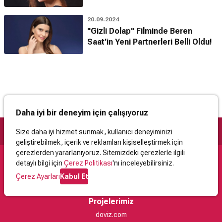
20.09.2024
"Gizli Dolap" Filminde Beren
Saat’in Yeni Partnerleri Belli Oldu!
Daha iyi bir deneyim için çalışıyoruz
Size daha iyi hizmet sunmak, kullanıcı deneyiminizi
geliştirebilmek, içerik ve reklamları kişiselleştirmek için
çerezlerden yararlanıyoruz. Sitemizdeki çerezlerle ilgili
detaylı bilgi için
Çerez Politikası
'nı inceleyebilirsiniz.
Destek
Çerez Ayarları
Kabul Et
İletişim
Yardım
Kullanıcı Sözleşmesi
Çerez Politikası
Kişisel Verilerin Korunması
Yasal Uyarı
Projelerimiz
doviz.com