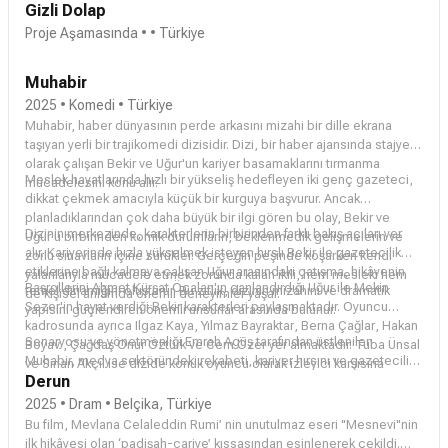
Başaran
Gizli Dolap
senaristliği üstlenecek.
Afra Saraçoğlu
ise dizide Pera
isminde bir influencer'ı canlandıracak.
Proje Aşamasında
• • Türkiye
Muhabir
2025 • Komedi • Türkiye
Muhabir, haber dünyasının perde arkasını mizahi bir dille ekrana
taşıyan yerli bir trajikomedi dizisidir. Dizi, bir haber ajansında stajyer
olarak çalışan Bekir ve Uğur'un kariyer basamaklarını tırmanma
Meslek hayatlarında hızlı bir yükseliş hedefleyen iki genç gazeteci,
mücadelesini konu alır.
dikkat çekmek amacıyla küçük bir kurguya başvurur. Ancak
planladıklarından çok daha büyük bir ilgi gören bu olay, Bekir ve
Dizinin merkezinde, karakterlerin birbirinden farklı bakış açıları yer
Uğur'u birbirinden komik durumların, beklenmedik gelişmelerin ve
alır. Kariyerinde hızla yükselmek isteyen hırslı Bekir ile gazetecilik
zorlu sınavların içine sürükler. Gerçeğin peşinde koşarken kendi
etiklerine bağlı kalmaya çalışan Uğur arasındaki çatışma, hikâyenin
yalanlarıyla mücadele etmek zorunda kalan ikili, hem mesleki hem
Başrollerini Ahmet Kürşat Öçalan'ın canlandırdığı Uğur ile Mekin
temel dinamiğini oluşturur. Bu zıtlık, dizinin mizahını ve dramatik
de kişisel anlamda önemli deneyimler yaşar.
Sezer'in hayat verdiği Bekir karakterleri paylaşmaktadır. Oyuncu
yapısını güçlendiren önemli unsurlar arasında bulunur.
kadrosunda ayrıca
Ilgaz Kaya
,
Yılmaz Bayraktar
,
Berna Çağlar
,
Hakan
Senaryosu ve yönetmenliği
Emrah Agüş
tarafından üstlenilen
Boyav
,
Çağdaş Onur Öztürk
ve
Cem Özer
yer almaktadır.
Tuba Ünsal
Muhabir, medya sektöründeki rekabeti, kariyer hırsını ve gazetecilik
ve
Sinan Akçıl
ise dizide konuk oyuncu olarak izleyici karşısına
dünyasının dinamiklerini eğlenceli bir anlatımla ekrana taşıyan
Derun
çıkmaktadır.
yapımlar arasında yer almaktadır. Dizi, tabii platformunda izleyicilerle
2025 • Dram • Belçika, Türkiye
buluşmaktadır.
Bu film, Mevlana Celaleddin Rumi’ nin unutulmaz eseri "Mesnevi"nin
ilk hikâyesi olan ‘padişah-cariye’ kıssasından esinlenerek çekildi.