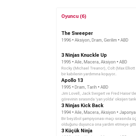
Oyuncu (6)
The Sweeper
1996 • Aksiyon, Dram, Gerilim • ABD
3 Ninjas Knuckle Up
1995 • Aile, Macera, Aksiyon • ABD
Rocky (Michael Treanor), Colt (Max Ellio
bir kabilenin yardımına koşuyor..
Apollo 13
1995 • Dram, Tarih • ABD
Jim Lovell, Jack Swigert ve Fred Haise'de
görevinin sırasında 'yarı yolda' oksijen tan
çekmeye başlarlar ve aracın Dünya'ya dönmesi
3 Ninjas Kick Back
donma ve havasızlıktan ölme tehlikelerini
1994 • Aile, Macera, Aksiyon • Japonya
kurtularak Dünya'ya dönmeyi deneyecekler
Bir beyzbol şampiyonası maçı sırasında üç
görmüş olan aracın atmosferden geçerken 
olduğunu duyunca ona yardım etmeye gittil
intikam almak için geri dönen eski düşmanı
3 Küçük Ninja