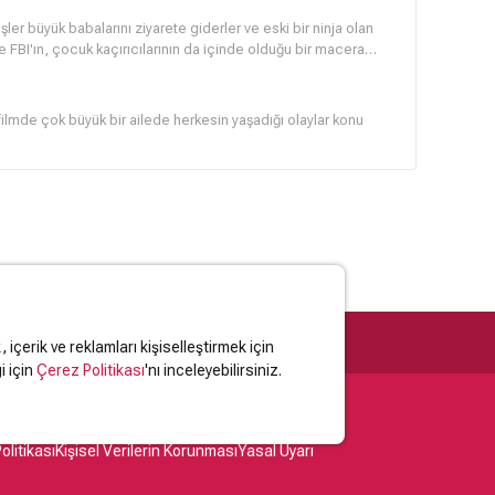
er büyük babalarını ziyarete giderler ve eski bir ninja olan
ve FBI'ın, çocuk kaçırıcılarının da içinde olduğu bir macera
filmde çok büyük bir ailede herkesin yaşadığı olaylar konu
içerik ve reklamları kişiselleştirmek için
i için
Çerez Politikası
'nı inceleyebilirsiniz.
olitikası
Kişisel Verilerin Korunması
Yasal Uyarı