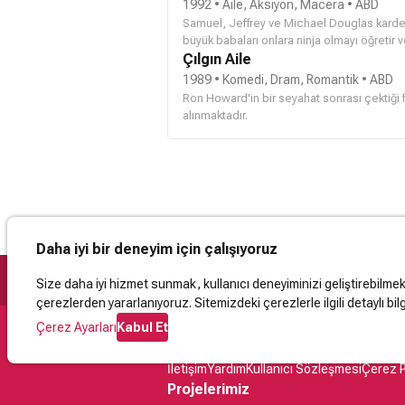
1992 • Aile, Aksiyon, Macera • ABD
Samuel, Jeffrey ve Michael Douglas kardeşl
büyük babaları onlara ninja olmayı öğretir 
başlar.
Çılgın Aile
1989 • Komedi, Dram, Romantik • ABD
Ron Howard'in bir seyahat sonrası çektiği 
alınmaktadır.
Daha iyi bir deneyim için çalışıyoruz
Size daha iyi hizmet sunmak, kullanıcı deneyiminizi geliştirebilmek, 
çerezlerden yararlanıyoruz. Sitemizdeki çerezlerle ilgili detaylı bilg
Çerez Ayarları
Kabul Et
Destek
İletişim
Yardım
Kullanıcı Sözleşmesi
Çerez P
Projelerimiz