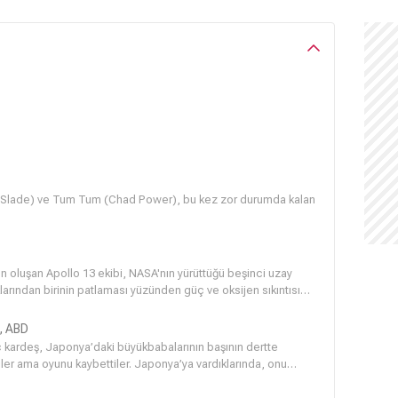
tt Slade) ve Tum Tum (Chad Power), bu kez zor durumda kalan
n oluşan Apollo 13 ekibi, NASA'nın yürüttüğü beşinci uzay
klarından birinin patlaması yüzünden güç ve oksijen sıkıntısı
 risk altına girer. Geri kalan oksijeni idareli kullanırken
 göze alan ekip ne pahasına olursa olsun yörüngeden
, ABD
dir. Fakat Houston'daki komuta merkezindeki görevliler hasar
 kardeş, Japonya’daki büyükbabalarının başının dertte
yanarak parçalanabileceğini tahmin etmektedir...
er ama oyunu kaybettiler. Japonya’ya vardıklarında, onu
ndan korumak için tüm güçlerini kullanmaları gerekir.