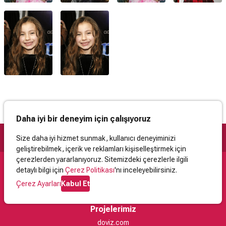
Daha iyi bir deneyim için çalışıyoruz
Size daha iyi hizmet sunmak, kullanıcı deneyiminizi
geliştirebilmek, içerik ve reklamları kişiselleştirmek için
çerezlerden yararlanıyoruz. Sitemizdeki çerezlerle ilgili
detaylı bilgi için
Çerez Politikası
'nı inceleyebilirsiniz.
Destek
Çerez Ayarları
Kabul Et
İletişim
Yardım
Kullanıcı Sözleşmesi
Çerez Politikası
Kişisel Verilerin Korunması
Yasal Uyarı
Projelerimiz
doviz.com