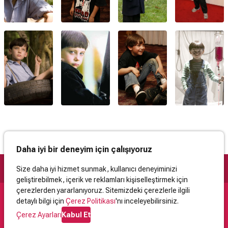
Daha iyi bir deneyim için çalışıyoruz
Size daha iyi hizmet sunmak, kullanıcı deneyiminizi
geliştirebilmek, içerik ve reklamları kişiselleştirmek için
çerezlerden yararlanıyoruz. Sitemizdeki çerezlerle ilgili
detaylı bilgi için
Çerez Politikası
'nı inceleyebilirsiniz.
Destek
Çerez Ayarları
Kabul Et
İletişim
Yardım
Kullanıcı Sözleşmesi
Çerez Politikası