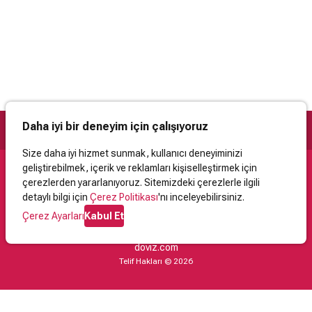
Daha iyi bir deneyim için çalışıyoruz
Size daha iyi hizmet sunmak, kullanıcı deneyiminizi
geliştirebilmek, içerik ve reklamları kişiselleştirmek için
Destek
çerezlerden yararlanıyoruz. Sitemizdeki çerezlerle ilgili
detaylı bilgi için
Çerez Politikası
'nı inceleyebilirsiniz.
İletişim
Yardım
Kullanıcı Sözleşmesi
Çerez Politikası
Kişisel Verilerin Korunması
Yasal Uyarı
Çerez Ayarları
Kabul Et
Projelerimiz
doviz.com
Telif Hakları © 2026