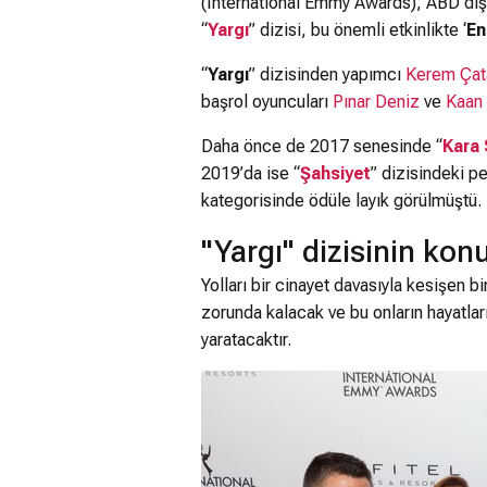
(International Emmy Awards), ABD dışı y
“
Yargı
” dizisi, bu önemli etkinlikte ‘
En
“
Yargı
” dizisinden yapımcı
Kerem Çat
başrol oyuncuları
Pınar Deniz
ve
Kaan
Daha önce de 2017 senesinde “
Kara
2019’da ise “
Şahsiyet
” dizisindeki p
kategorisinde ödüle layık görülmüştü.
"Yargı" dizisinin kon
Yolları bir cinayet davasıyla kesişen bir
zorunda kalacak ve bu onların hayatlar
yaratacaktır.