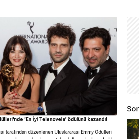
Son
ülleri'nde ‘En İyi Telenovela’ ödülünü kazandı!
si tarafından düzenlenen Uluslararası Emmy Ödülleri