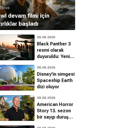
8.2026
wl devam filmi için
ırlıklar başladı
08.08.2026
Black Panther 3
resmi olarak
duyuruldu: Yeni
başrol belli oldu
08.08.2026
Disney'in simgesi
Spaceship Earth
dizi oluyor
08.08.2026
American Horror
Story 13. sezon
bir saygı duruşu
olacak
08.08.2026