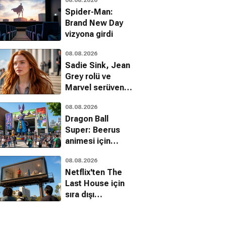
Spider-Man:
Brand New Day
vizyona girdi
08.08.2026
Sadie Sink, Jean
Grey rolü ve
Marvel serüveni
hakkında ilk kez
08.08.2026
konuştu
Dragon Ball
Super: Beerus
animesi için
heyecan verici
08.08.2026
detaylar
Netflix'ten The
Last House için
sıra dışı
kampanya