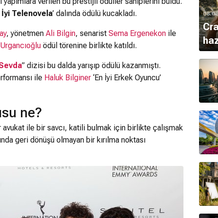
apımlara verilen bu prestijli ödüller sahiplerini buldu.
 İyi Telenovela
’ dalında ödülü kucakladı.
08.0
Cra
ay
, yönetmen
Ali Bilgin
, senarist
Sema Ergenekon
ile
haz
 Urgancıoğlu
ödül törenine birlikte katıldı.
 Sevda
” dizisi bu dalda yarışıp ödülü kazanmıştı.
erformansı ile
Haluk Bilginer
‘En İyi Erkek Oyuncu’
usu ne?
 avukat ile bir savcı, katili bulmak için birlikte çalışmak
ında geri dönüşü olmayan bir kırılma noktası