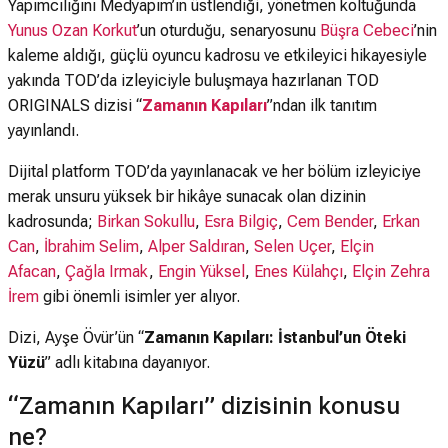
Yapımcılığını Medyapım’ın üstlendiği, yönetmen koltuğunda
Yunus Ozan Korkut
’un oturduğu, senaryosunu
Büşra Cebeci
’nin
kaleme aldığı, güçlü oyuncu kadrosu ve etkileyici hikayesiyle
yakında TOD’da izleyiciyle buluşmaya hazırlanan TOD
ORIGINALS dizisi “
Zamanın Kapıları
”ndan ilk tanıtım
yayınlandı.
Dijital platform TOD’da yayınlanacak ve her bölüm izleyiciye
merak unsuru yüksek bir hikâye sunacak olan dizinin
kadrosunda;
Birkan Sokullu
,
Esra Bilgiç
,
Cem Bender
,
Erkan
Can
,
İbrahim Selim
,
Alper Saldıran
,
Selen Uçer
,
Elçin
Afacan
,
Çağla Irmak
,
Engin Yüksel
,
Enes Külahçı
,
Elçin Zehra
İrem
gibi önemli isimler yer alıyor.
Dizi, Ayşe Övür’ün “
Zamanın Kapıları: İstanbul’un Öteki
Yüzü
” adlı kitabına dayanıyor.
“Zamanın Kapıları” dizisinin konusu
ne?