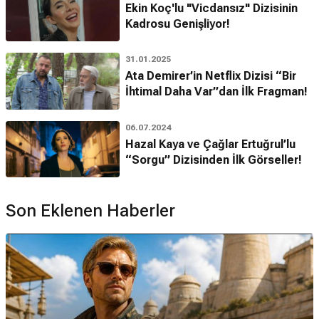
Ekin Koç'lu "Vicdansız" Dizisinin
Kadrosu Genişliyor!
31.01.2025
Ata Demirer’in Netflix Dizisi “Bir
İhtimal Daha Var”dan İlk Fragman!
06.07.2024
Hazal Kaya ve Çağlar Ertuğrul’lu
“Sorgu” Dizisinden İlk Görseller!
Son Eklenen Haberler