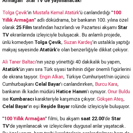
Armağan" Star TV'de yayınlanacak!
Tolga Çevik
’in
Mustafa Kemal Atatürk
’ü canlandırdığı "
100
Yıllık Armağan
" adlı döküdrama, bir bankanın 100. yılına özel
olarak
25 Film
tarafından hazırlandı ve Pazartesi akşamı
Star
TV
ekranlarında izleyiciyle buluşacak. Bu anlamlı projede,
ünlü komedyen
Tolga Çevik
,
Suzan Kardeş
’in ustalıkla yaptığı
makyaj sayesinde
Atatürk
'e olan benzerliğiyle dikkat çekiyor.
Ali Taner Baltacı
’nın yazıp yönettiği 40 dakikalık bu yapım,
Atatürk
'ün yanı sıra Türk siyasi tarihinin diğer önemli figürlerini
de ekrana taşıyor.
Engin Alkan
, Türkiye Cumhuriyeti’nin üçüncü
Cumhurbaşkanı
Celal Bayar
’ı canlandırırken,
Burcu Kara
,
bankanın ilk kadın müdürü
Hatice Hanım
’ı oynuyor.
Onur Buldu
ise
Kumbaracı
karakteriyle karşımıza çıkıyor.
Gökşen Ateş
,
Celal Bayar
’ın eşi
Reşide Bayar
rolünde izleyiciyle buluşuyor.
"
100 Yıllık Armağan
" filmi, bu akşam
saat 22.00
'de
Star
TV
'de yayınlanacak ve izleyicilere duygusal anlar yaşatacak.