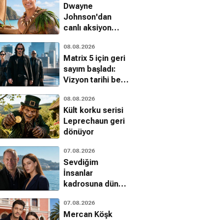
Dwayne
Grey filminin
Johnson'dan
tarihi açıklandı
canlı aksiyon
Moana
08.08.2026
eleştirilerine
Matrix 5 için geri
yanıt
sayım başladı:
Vizyon tarihi belli
oldu mu?
08.08.2026
Kült korku serisi
Leprechaun geri
dönüyor
07.08.2026
Sevdiğim
İnsanlar
kadrosuna dünya
yıldızı: Vlad
07.08.2026
Ivanov
Mercan Köşk