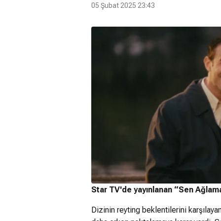
05 Şubat 2025 23:43
Star TV'de yayınlanan “Sen Ağlama İ
Dizinin reyting beklentilerini karşıla