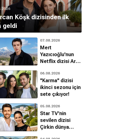
8.2026
can Köşk dizisinden ilk
ş geldi
07.08.2026
Mert
Yazıcıoğlu'nun
Netflix dizisi Aras
hakkında yeni
06.08.2026
gelişme
''Karma'' dizisi
ikinci sezonu için
sete çıkıyor!
05.08.2026
Star TV'nin
sevilen dizisi
Çirkin dünya
pazarına açılıyor
04.08.2026