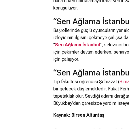
daha erken noktalamaya karar verdi. S
konuşuluyor.
“Sen Ağlama İstanbu
Başrollerinde güçlü oyuncuların yer al
izleyicinin ilgisini çekmeye çalışsa d
“
Sen Ağlama İstanbul
”, sekizinci b
için çekimler devam ederken, senaryo 
için çalışıyor.
“Sen Ağlama İstanbu
Tıp fakültesi öğrencisi Şehrazat (
Sima
bir gelecek düşlemektedir. Fakat Ferh
tepetaklak olur. Sevdiği adamı darağacı
Büyükbey’den çaresizce yardım isteye
Kaynak: Birsen Altuntaş