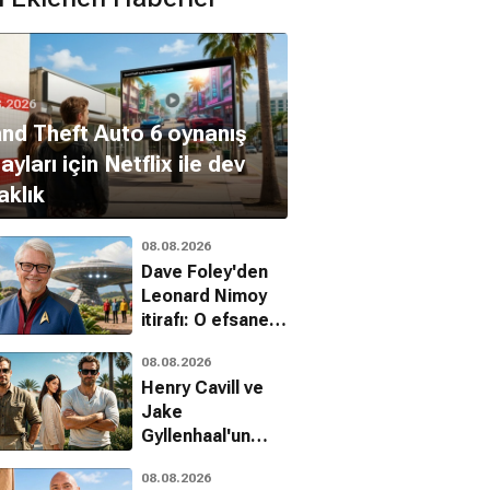
aşamasında
8.2026
nd Theft Auto 6 oynanış
ayları için Netflix ile dev
aklık
08.08.2026
Dave Foley'den
Leonard Nimoy
itirafı: O efsanevi
tavsiyeyi
08.08.2026
unutamadı
Henry Cavill ve
Jake
Gyllenhaal'un
başrolünde
08.08.2026
olduğu In the