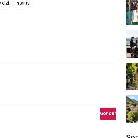
k dizi
star tv
Gönder
Son