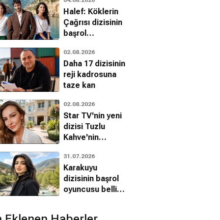
Halef: Köklerin
Çağrısı dizisinin
başrol
oyuncularından
02.08.2026
afiş müjdesi
Daha 17 dizisinin
reji kadrosuna
taze kan
02.08.2026
Star TV'nin yeni
dizisi Tuzlu
Kahve'nin
hazırlıkları
31.07.2026
sürüyor
Karakuyu
dizisinin başrol
oyuncusu belli
oluyor: Özge
Törer imza
 Eklenen Haberler