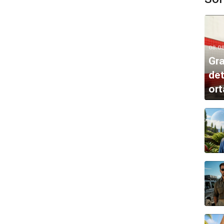
08.0
Gra
det
ort