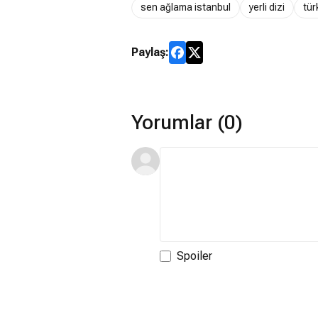
sen ağlama istanbul
yerli dizi
tür
Paylaş:
Yorumlar (0)
Spoiler