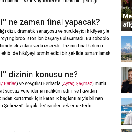
alı gününe
“Kral Kaybederse
” dizisinin gelceği
07.0
Mer
l” ne zaman final yapacak?
afi
dığı dizi, dramatik senaryosu ve sürükleyici hikâyesiyle
a reytinglerde istenilen başarıya ulaşamadı. Bu sebeple
ölümde ekranlara veda edecek. Dizinin final bölümü
ekibi de hikâyeyi tatmin edici bir şekilde tamamlamak
l” dizinin konusu ne?
y Barlas
) ve sevgilisi Ferhat’la (
Aytaç Şaşmaz
) mutlu
at suçsuz yere idama mahkûm edilir ve hayatları
ndan kurtarmak için karanlık bağlantılarıyla bilinen
n Şehrazat'ı büyük değişimler beklemektedir.