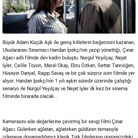
Büyük Adam Küçük Aşk ile geniş kitlelerin beğenisini kazanan,
Uluslararası Sinemacı Handan İpekçi'nin yazıp yönettiği, Çınar
Ağacı adlı filmde dev kadro buluştu. Nurgül Yeşilçay, Nejat
İşler, Celile Toyon, Meral Okay, Ebru Özkan, Settar Tanrıöğen,
Hüseyin Danyal, Ragıp Savaş ve bir çok sürpriz isim filmde yer
alıyor. Handan İpekçi'nin 1 yılı aşkın süredir üzerinde çalıştığı
senaryo ile Nurgül Yeşilçay ve Nejat İşler ilk kez bir sinema
filminde birarada olacak..
Kamerasını aile değerlerine çevirmiş bir sevgi filmi Çınar
Ağacı. Gülerken ağlatan, ağlatırken güldüren temasıyla
izlemeye doyamadığımız klasik Türk filmlerinin günümüzdeki