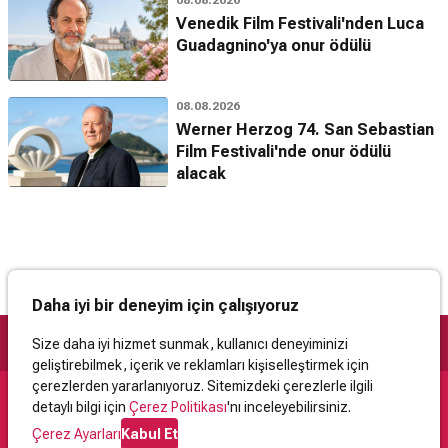
Venedik Film Festivali'nden Luca
Guadagnino'ya onur ödülü
08.08.2026
Werner Herzog 74. San Sebastian
Film Festivali'nde onur ödülü
alacak
Daha iyi bir deneyim için çalışıyoruz
Size daha iyi hizmet sunmak, kullanıcı deneyiminizi
geliştirebilmek, içerik ve reklamları kişiselleştirmek için
çerezlerden yararlanıyoruz. Sitemizdeki çerezlerle ilgili
detaylı bilgi için
Çerez Politikası
'nı inceleyebilirsiniz.
Destek
Çerez Ayarları
Kabul Et
İletişim
Yardım
Kullanıcı Sözleşmesi
Çerez Politikası