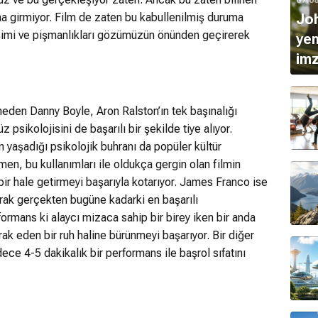
Joh
na girmiyor. Film de zaten bu kabullenilmiş duruma
işimi ve pişmanlıkları gözümüzün önünden geçirerek
yen
imz
etheden Danny Boyle, Aron Ralston’ın tek başınalığı
 psikolojisini de başarılı bir şekilde tiye alıyor.
 yaşadığı psikolojik buhranı da popüler kültür
men, bu kullanımları ile oldukça gergin olan filmin
bir hale getirmeyi başarıyla kotarıyor. James Franco ise
arak gerçekten bugüne kadarki en başarılı
formans ki alaycı mizaca sahip bir birey iken bir anda
drak eden bir ruh haline bürünmeyi başarıyor. Bir diğer
ce 4-5 dakikalık bir performans ile başrol sıfatını