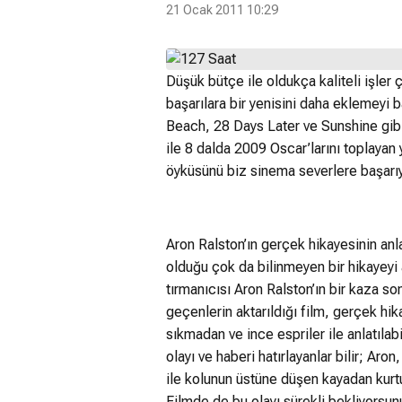
21 Ocak 2011 10:29
Düşük bütçe ile oldukça kaliteli işle
başarılara bir yenisini daha eklemeyi 
Beach, 28 Days Later ve Sunshine gibi 
ile 8 dalda 2009 Oscar’larını toplayan 
öyküsünü biz sinema severlere başarıy
Aron Ralston’ın gerçek hikayesinin anlat
olduğu çok da bilinmeyen bir hikayeyi 
tırmanıcısı Aron Ralston’ın bir kaza s
geçenlerin aktarıldığı film, gerçek hik
sıkmadan ve ince espriler ile anlatılab
olayı ve haberi hatırlayanlar bilir; Aro
ile kolunun üstüne düşen kayadan kurt
Filmde de bu olayı sürekli bekliyorsu