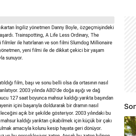
r çıkartan İngiliz yönetmen Danny Boyle, özgeçmişindeki
başardı. Trainspotting, A Life Less Ordinary, The
filmler ile hatırlanan ve son filmi Slumdog Millionaire
yönetmen, yeni filmi ile de dikkat çekici bir yaşam
la sunuyor.
ıldığı film, başı ve sonu belli olsa da ortasının nasıl
anlatıyor. 2003 yılında ABD’de doğa aşığı ve dağ
onucu 127 saat boyunca mahsur kaldığı yarıkta başından
Son
ayenin içini başarıyla doldurarak bir dramın nasıl
ileceğini açık bir şekilde gösteriyor. 2003 yılındaki bu
n, mahsur kaldığı yarıktan çıkabilmek için küçük bir çakı
ulmak amacıyla kolunu kesip hayata geri dönüyor.
nuz ve bu gerçekleşiyor zaten. Ancak bu zaten bilinen
07.0