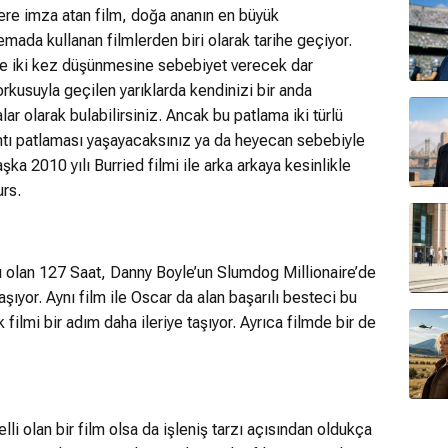
ere imza atan film, doğa ananın en büyük
mada kullanan filmlerden biri olarak tarihe geçiyor.
ce iki kez düşünmesine sebebiyet verecek dar
orkusuyla geçilen yarıklarda kendinizi bir anda
r olarak bulabilirsiniz. Ancak bu patlama iki türlü
kıntı patlaması yaşayacaksınız ya da heyecan sebebiyle
şka 2010 yılı Burried filmi ile arka arkaya kesinlikle
rs.
ı olan 127 Saat, Danny Boyle’un Slumdog Millionaire’de
aşıyor. Aynı film ile Oscar da alan başarılı besteci bu
 filmi bir adım daha ileriye taşıyor. Ayrıca filmde bir de
lli olan bir film olsa da işleniş tarzı açısından oldukça