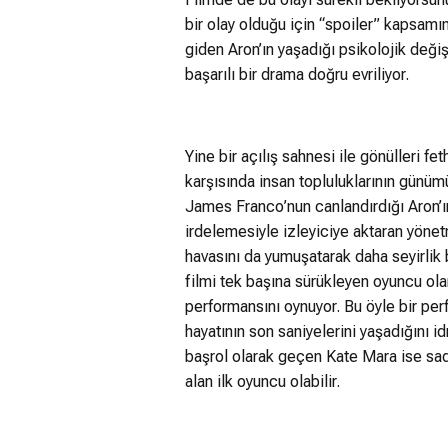
bir olay olduğu için “spoiler” kapsamı
giden Aron’ın yaşadığı psikolojik değ
başarılı bir drama doğru evriliyor.
Yine bir açılış sahnesi ile gönülleri f
karşısında insan topluluklarının günümüz
James Franco’nun canlandırdığı Aron’ın
irdelemesiyle izleyiciye aktaran yönet
havasını da yumuşatarak daha seyirlik 
filmi tek başına sürükleyen oyuncu ol
performansını oynuyor. Bu öyle bir per
hayatının son saniyelerini yaşadığını i
başrol olarak geçen Kate Mara ise sade
alan ilk oyuncu olabilir.