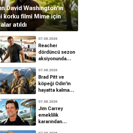
n David Washington'ın
i korku filmi Mime için
alar atıldı
07.08.2026
Reacher
dördüncü sezon
aksiyonunda
Batman ve
07.08.2026
Indiana Jones
Brad Pitt ve
etkisi
köpeği Odin'in
hayatta kalma
mücadelesi
07.08.2026
Jim Carrey
emeklilik
kararından
vazgeçti:
07.08.2026