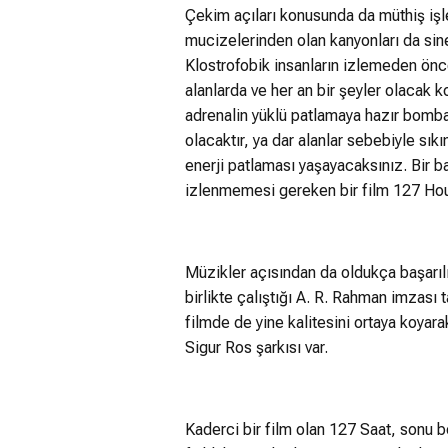
Çekim açıları konusunda da müthiş işl
mucizelerinden olan kanyonları da sine
Klostrofobik insanların izlemeden ön
alanlarda ve her an bir şeyler olacak k
adrenalin yüklü patlamaya hazır bombala
olacaktır, ya dar alanlar sebebiyle sı
enerji patlaması yaşayacaksınız. Bir ba
izlenmemesi gereken bir film 127 Hou
Müzikler açısından da oldukça başarıl
birlikte çalıştığı A. R. Rahman imzası t
filmde de yine kalitesini ortaya koyarak
Sigur Ros şarkısı var.
Kaderci bir film olan 127 Saat, sonu be