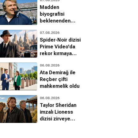
Jetgiller ile
Madden
dönüyor
biyografisi
beklenenden
erken geliyor
07.08.2026
Spider-Noir dizisi
Prime Video'da
rekor kırmaya
devam ediyor
06.08.2026
Ata Demirağ ile
Reçber çifti
mahkemelik oldu
06.08.2026
Taylor Sheridan
imzalı Lioness
dizisi zirveye
yerleşti