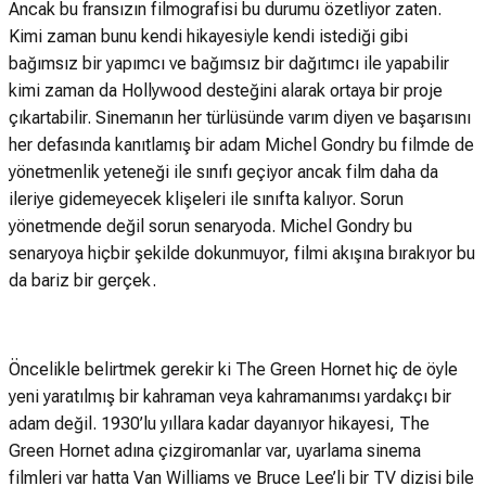
Ancak bu fransızın filmografisi bu durumu özetliyor zaten.
Kimi zaman bunu kendi hikayesiyle kendi istediği gibi
bağımsız bir yapımcı ve bağımsız bir dağıtımcı ile yapabilir
kimi zaman da Hollywood desteğini alarak ortaya bir proje
çıkartabilir. Sinemanın her türlüsünde varım diyen ve başarısını
her defasında kanıtlamış bir adam Michel Gondry bu filmde de
yönetmenlik yeteneği ile sınıfı geçiyor ancak film daha da
ileriye gidemeyecek klişeleri ile sınıfta kalıyor. Sorun
yönetmende değil sorun senaryoda. Michel Gondry bu
senaryoya hiçbir şekilde dokunmuyor, filmi akışına bırakıyor bu
da bariz bir gerçek.
Öncelikle belirtmek gerekir ki The Green Hornet hiç de öyle
yeni yaratılmış bir kahraman veya kahramanımsı yardakçı bir
adam değil. 1930’lu yıllara kadar dayanıyor hikayesi, The
Green Hornet adına çizgiromanlar var, uyarlama sinema
filmleri var hatta Van Williams ve Bruce Lee’li bir TV dizisi bile