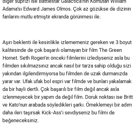
diğer süprizi ise Battlestar Galactica’nın Komutan William
Adama’sı Edward James Olmos. Çok az gözükse de dizinin
fanlarını mutlu etmiştir ekranda görünmesi ile.
Aşırı beklenti ile kesinlikle izlememeniz gereken ve 3 boyut
kalitesinde de çok başarılı olamayan bir film The Green
Hornet. Seth Rogen’in önceki filmlerini izlediyseniz asla bu
filmden sıkılmazsınız ancak nasıl bir tarza sahip olduğu sizi
yakından ilgilendirmiyorsa bu filmden de uzak durmanızda
yarar var. Ufak ufak bol espri var filmde ve bunları yakalamak
da bir hayli dertli. Çok başarılı bir film değil ancak asla
izlenmeyecek bir yapım da değil film. Doruk noktası ise Britt
ve Kato’nun arabada söyledikleri şarkı. Örneklemeyi bir adım
daha ileri taşırsak Kick-Ass’i sevdiyseniz bu filmi de
beğeneceksiniz.