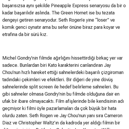
başarısızsa aynı şekilde Pineapple Express senaryosu da bir o
kadar başarılıdır aslında. The Green Hornet ise bu tezata
dengeyi getiren senaryodur. Seth Rogen’e yine “loser” ve
komik genci oynatır ama bu sefer önüne biraz para koyar ve
etrafına da bir sürü kız.
Michel Gondry’nin filmde ağırlığını hissettirdiği birkaç yer var
sadece. Bunlardan biri Kato karakterini canlandıran Jay
Chou’nun hızlı hareket ettiği sahnelerdeki başarılı çizgiroman
tadındaki çekimleri ve efektleri. Bir diğeri de yine dövüş
sahnelerinde split screen ile hedef belirleme sahneleri. Bu
gibi sahneler olmasa Gondry’nin bu filmde olduğuna dair en
ufak bir ibare olmayacaktı. Film afişlerinde bile kendisinin adı
geçmiyor ki filmi öyle pazarlamaları da çok büyük bir hata
olurdu zaten. Seth Rogen ve Jay Chou’nun yanı sıra Cameron
Diaz ve Christopher Waltz’ın da kadroda yer aldığı filmin bir