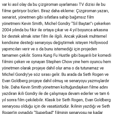
var ki asıl olay da bu çizgiroman uyarlaması TV dizisi ile bu
filme getiriyor bizleri. Biraz daha ekleme: Çizgiroman yazarı,
senarist, yönetmen gibi sıfatlara sahip bağımsız film
yönetmeni Kevin Smith, Michel Gondry “Sil Baştan”ı çekerken
2004 yılında bu fikir ile ortaya çıkar ve 4 yıl boyunca arkasına
bir destek almak ister film ile ilgili. Ancak yüksek muhtemel
kendisine desteği senaryoyu değiştirmek isteyen Hollywood
yapımcıları verir ve o da bunu istemediği için projeden
tamamen çekilir. Sonra Kung Fu Hustle gibi başarılı bir komedi
filmini çeken ve oynayan Stephen Chow yine hem oyuncu hem
yönetmen olarak projeye dahil olur ama o da tutunamaz ve
Michel Gondry’ye söz sırası gelir. Bu arada da Seth Rogen ve
Evan Goldberg projeye dahil olmuş ve senaryoyu yazmışlardır
bile. Daha Kevin Smith yönetmen koltuğundayken filme adını
yazdıran ikili Gondry ile de çalışmaya devam ederler ve tam 6
yıl sonra film çekilebilir. Klasik bir Seth Rogen, Evan Goldberg
senaryosu olduğu için de vasatüstüdür. İkilinin yazdığı ve Seth
Rogen’in oynadığı “Superbad” filminin senaryosu ne kadar