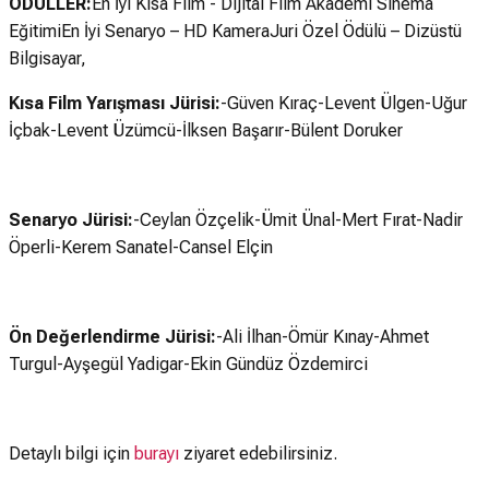
ÖDÜLLER:
En İyi Kısa Film - Dijital Film Akademi Sinema
EğitimiEn İyi Senaryo – HD KameraJuri Özel Ödülü – Dizüstü
Bilgisayar,
Kısa Film Yarışması Jürisi:
-Güven Kıraç-Levent Ülgen-Uğur
İçbak-Levent Üzümcü-İlksen Başarır-Bülent Doruker
Senaryo Jürisi:
-Ceylan Özçelik-Ümit Ünal-Mert Fırat-Nadir
Öperli-Kerem Sanatel-Cansel Elçin
Ön Değerlendirme Jürisi:
-Ali İlhan-Ömür Kınay-Ahmet
Turgul-Ayşegül Yadigar-Ekin Gündüz Özdemirci
Detaylı bilgi için
burayı
ziyaret edebilirsiniz.