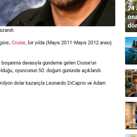
24 
ona
dö
kazandı
 göre,
Cruise
, bir yılda (Mayıs 2011-Mayıs 2012 arası)
ğı boşanma davasıyla gündeme gelen Cruise'un
olduğu, oyuncunun 50. doğum gününde açıklandı.
r milyon dolar kazançla Leonardo DiCaprio ve Adam