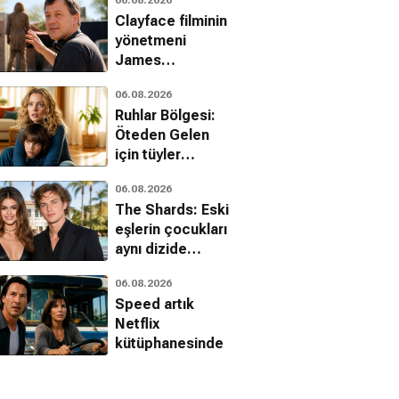
fragman geldi
Clayface filminin
yönetmeni
James
Watkins'ten Sam
06.08.2026
Raimi itirafı
Ruhlar Bölgesi:
Öteden Gelen
için tüyler
ürperten son
06.08.2026
fragman
The Shards: Eski
eşlerin çocukları
aynı dizide
buluştu
06.08.2026
Speed artık
Netflix
kütüphanesinde