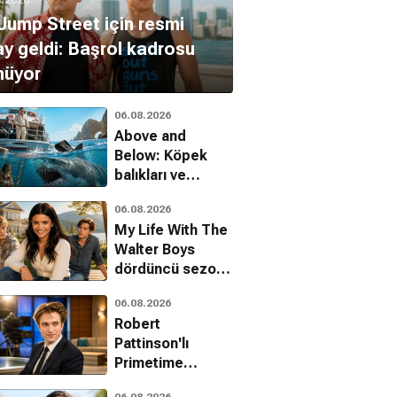
Jump Street için resmi
y geldi: Başrol kadrosu
nüyor
06.08.2026
Above and
Below: Köpek
balıkları ve
uyuşturucu
06.08.2026
kartelleri karşı
My Life With The
karşıya
Walter Boys
dördüncü sezon
onayını aldı
06.08.2026
Robert
Pattinson'lı
Primetime
filminden ilk
06.08.2026