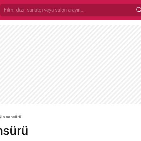
Çin sansürü
nsürü