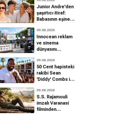
mücadelesinde
Junior Andre'den
yeni gelişme
şaşırtıcı itiraf:
Babasının eşine
aşıktı
09.08.2026
Innocean reklam
ve sinema
dünyasını
birleştiren
09.08.2026
Cinema by Brand
50 Cent hapisteki
girişimini başlattı
rakibi Sean
'Diddy' Combs ile
dalga geçti
09.08.2026
S.S. Rajamouli
imzalı Varanasi
filminden
Mahesh Babu'nun
yeni kareleri