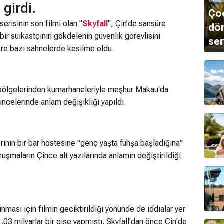
girdi.
Çoc
risinin son filmi olan "
Skyfall
", Çin’de sansüre
dön
bir suikastçının gökdelenin güvenlik görevlisini
ser
re bazı sahnelerde kesilme oldu.
m bölgelerinden kumarhaneleriyle meşhur Makau'da
incelerinde anlam değişikliği yapıldı.
inin bir bar hostesine "genç yaşta fuhşa başladığına"
nuşmaların Çince alt yazılarında anlamın değiştirildiği
nması için filmin geciktirildiği yönünde de iddialar yer
1.03 milyarlar bir gişe yapmıştı. Skyfall'dan önce Çin'de