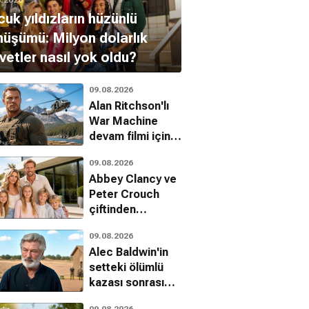
uk yıldızların hüzünlü
üşümü: Milyon dolarlık
vetler nasıl yok oldu?
09.08.2026
Alan Ritchson'lı
War Machine
devam filmi için
resmi onay geldi
09.08.2026
Abbey Clancy ve
Peter Crouch
çiftinden
Kardashian tarzı
09.08.2026
realite şov
Alec Baldwin'in
hamlesi
setteki ölümlü
kazası sonrası
hukuk
09.08.2026