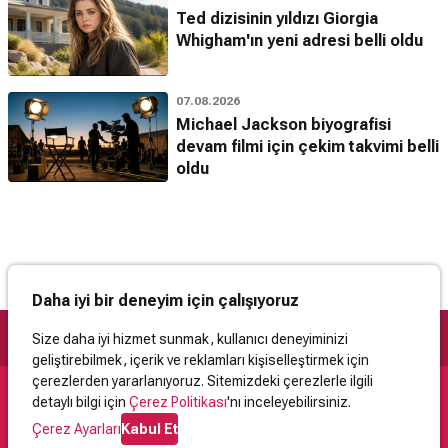
Ted dizisinin yıldızı Giorgia
Whigham'ın yeni adresi belli oldu
07.08.2026
Michael Jackson biyografisi
devam filmi için çekim takvimi belli
oldu
Daha iyi bir deneyim için çalışıyoruz
Size daha iyi hizmet sunmak, kullanıcı deneyiminizi
geliştirebilmek, içerik ve reklamları kişiselleştirmek için
çerezlerden yararlanıyoruz. Sitemizdeki çerezlerle ilgili
detaylı bilgi için
Çerez Politikası
'nı inceleyebilirsiniz.
Destek
Çerez Ayarları
Kabul Et
İletişim
Yardım
Kullanıcı Sözleşmesi
Çerez Politikası