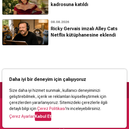
kadrosuna katıldı
08.08.2026
Ricky Gervais imzalı Alley Cats
Netflix kütüphanesine eklendi
Daha iyi bir deneyim için çalışıyoruz
Size daha iyi hizmet sunmak, kullanıcı deneyiminizi
geliştirebilmek, içerik ve reklamları kişiselleştirmek için
çerezlerden yararlanıyoruz. Sitemizdeki çerezlerle ilgili
detaylı bilgi için
Çerez Politikası
'nı inceleyebilirsiniz.
Destek
Çerez Ayarları
Kabul Et
İletişim
Yardım
Kullanıcı Sözleşmesi
Çerez Politikası
Kişisel Verilerin Korunması
Yasal Uyarı