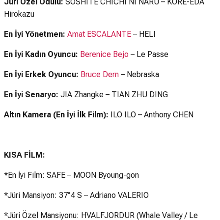
Jüri Özel Ödülü:
SOSHITE CHICHI NI NARU – KORE-EDA
Hirokazu
En İyi Yönetmen:
Amat ESCALANTE
– HELI
En İyi Kadın Oyuncu:
Berenice Bejo
– Le Passe
En İyi Erkek Oyuncu:
Bruce Dern
– Nebraska
En İyi Senaryo:
JIA Zhangke – TIAN ZHU DING
Altın Kamera (En İyi İlk Film):
ILO ILO – Anthony CHEN
KISA FİLM:
*En İyi Film: SAFE – MOON Byoung-gon
*Jüri Mansiyon: 37°4 S – Adriano VALERIO
*Jüri Özel Mansiyonu: HVALFJORDUR (Whale Valley / Le