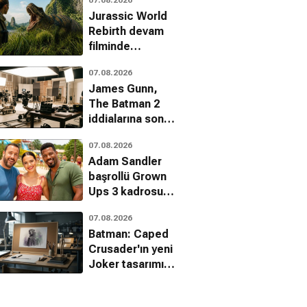
kadrosunda
Jurassic World
Rebirth devam
filminde
yönetmen krizi
07.08.2026
James Gunn,
The Batman 2
iddialarına son
noktayı koydu
07.08.2026
Adam Sandler
başrollü Grown
Ups 3 kadrosu
genişliyor
07.08.2026
Batman: Caped
Crusader'ın yeni
Joker tasarımı
hayran bıraktı