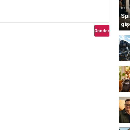
07.0
Sp
giş
Gönder