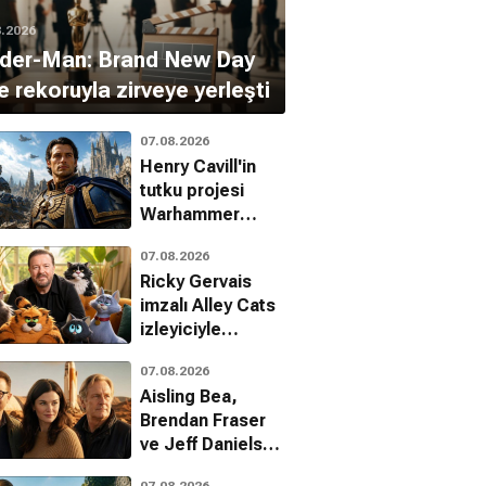
8.2026
ider-Man: Brand New Day
e rekoruyla zirveye yerleşti
07.08.2026
Henry Cavill'in
tutku projesi
Warhammer
40,000
07.08.2026
Amazon'da
Ricky Gervais
büyüyor
imzalı Alley Cats
izleyiciyle
buluşuyor
07.08.2026
Aisling Bea,
Brendan Fraser
ve Jeff Daniels
ile Starman
07.08.2026