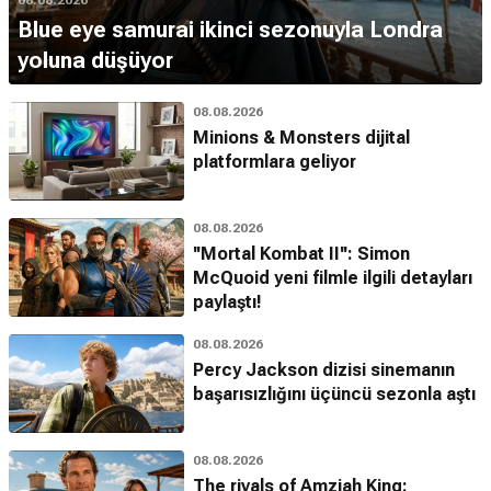
08.08.2026
Blue eye samurai ikinci sezonuyla Londra
yoluna düşüyor
08.08.2026
Minions & Monsters dijital
platformlara geliyor
08.08.2026
''Mortal Kombat II'': Simon
McQuoid yeni filmle ilgili detayları
paylaştı!
08.08.2026
Percy Jackson dizisi sinemanın
başarısızlığını üçüncü sezonla aştı
08.08.2026
The rivals of Amziah King: