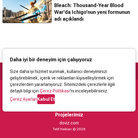
Bleach: Thousand-Year Blood
War'da Ichigo’nun yeni formunun
adı açıklandı
Daha iyi bir deneyim için çalışıyoruz
Size daha iyi hizmet sunmak, kullanıcı deneyiminizi
geliştirebilmek, içerik ve reklamları kişiselleştirmek için
çerezlerden yararlanıyoruz. Sitemizdeki çerezlerle ilgili
detaylı bilgi için
Çerez Politikası
'nı inceleyebilirsiniz.
Destek
Çerez Ayarları
Kabul Et
İletişim
Yardım
Kullanıcı Sözleşmesi
Çerez Politikası
Kişisel Verilerin Korunması
Yasal Uyarı
Projelerimiz
doviz.com
Telif Hakları © 2026