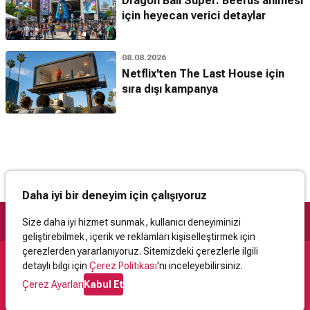
Dragon Ball Super: Beerus animesi
için heyecan verici detaylar
08.08.2026
Netflix'ten The Last House için
sıra dışı kampanya
Daha iyi bir deneyim için çalışıyoruz
Size daha iyi hizmet sunmak, kullanıcı deneyiminizi
geliştirebilmek, içerik ve reklamları kişiselleştirmek için
çerezlerden yararlanıyoruz. Sitemizdeki çerezlerle ilgili
detaylı bilgi için
Çerez Politikası
'nı inceleyebilirsiniz.
Destek
Çerez Ayarları
Kabul Et
İletişim
Yardım
Kullanıcı Sözleşmesi
Çerez Politikası
Kişisel Verilerin Korunması
Yasal Uyarı