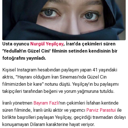
Usta oyuncu
Nurgül Yeşilçay
, İran’da çekimleri süren
'Yedullah’ın Güzel Cini' filminin setinden kendisinin bir
fotoğrafını yayınladı.
Kişisel Instagram hesabından paylaşım yapan 41 yaşındaki
aktris, "Hayranı olduğum İran Sineması'nda Güzel Cin
filmimizden bir kare" notunu düştü. Yeşilçay’ın bu paylaşımı
takipçileri tarafından beğeni ve yorum yağmuruna tutuldu.
İranlı yönetmen
Bayram Fazlı
'nın çekimleri İsfahan kentinde
süren filminde, İranlı ünlü aktör ve yapımcı
Parviz Parastui
ile
birlikte başrolleri paylaşan Yeşilçay, geçirdiği travmadan dolayı
konuşamayan Dilaram karakterine hayat veriyor.