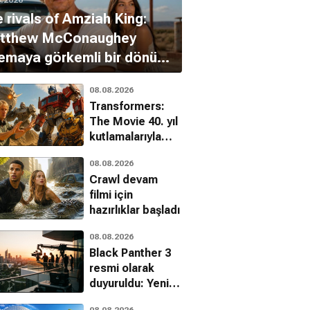
 rivals of Amziah King:
tthew McConaughey
emaya görkemli bir dönüş
ıyor
08.08.2026
Transformers:
The Movie 40. yıl
kutlamalarıyla
sinemalara geri
08.08.2026
dönüyor
Crawl devam
filmi için
hazırlıklar başladı
08.08.2026
Black Panther 3
resmi olarak
duyuruldu: Yeni
başrol belli oldu
08.08.2026