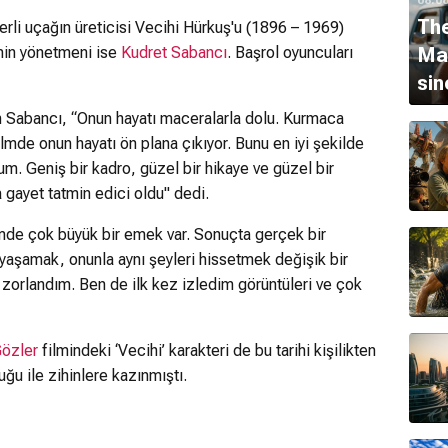
The
 yerli uçağın üreticisi Vecihi Hürkuş'u (1896 – 1969)
lmin yönetmeni ise
Kudret Sabancı
. Başrol oyuncuları
Ma
sin
yap
n Sabancı, “Onun hayatı maceralarla dolu. Kurmaca
ilmde onun hayatı ön plana çıkıyor. Bunu en iyi şekilde
m. Geniş bir kadro, güzel bir hikaye ve güzel bir
 gayet tatmin edici oldu" dedi.
mde çok büyük bir emek var. Sonuçta gerçek bir
aşamak, onunla aynı şeyleri hissetmek değişik bir
zorlandım. Ben de ilk kez izledim görüntüleri ve çok
Gözler
filmindeki ‘Vecihi’ karakteri de bu tarihi kişilikten
uğu ile zihinlere kazınmıştı.