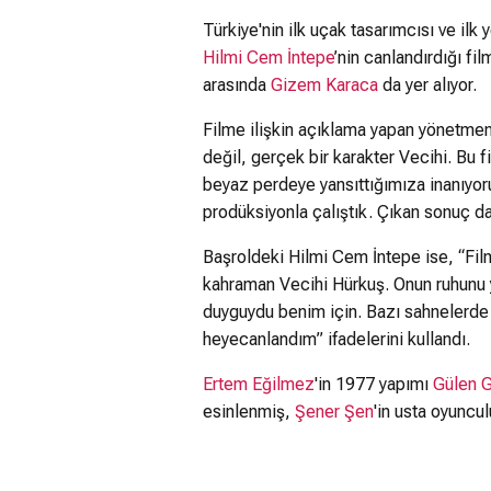
Türkiye'nin ilk uçak tasarımcısı ve ilk
Hilmi Cem İntepe
’nin canlandırdığı fi
arasında
Gizem Karaca
da yer alıyor.
Filme ilişkin açıklama yapan yönetme
değil, gerçek bir karakter Vecihi. Bu f
beyaz perdeye yansıttığımıza inanıyoru
prodüksiyonla çalıştık. Çıkan sonuç da
Başroldeki Hilmi Cem İntepe ise, “Fil
kahraman Vecihi Hürkuş. Onun ruhunu y
duyguydu benim için. Bazı sahnelerde 
heyecanlandım” ifadelerini kullandı.
Ertem Eğilmez
'in 1977 yapımı
Gülen 
esinlenmiş,
Şener Şen
'in usta oyuncul