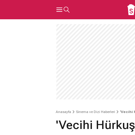
Anasayfa
Sinema ve Dizi Haberleri
'Vecihi 
'Vecihi Hürkuş'