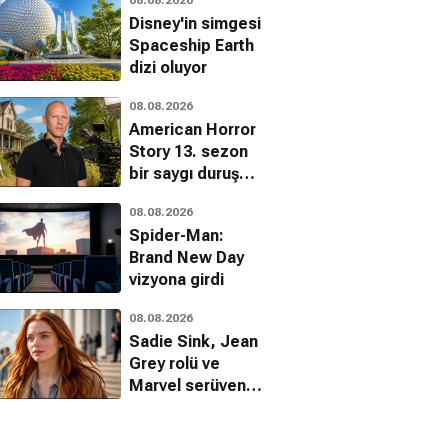
Disney'in simgesi
Spaceship Earth
dizi oluyor
08.08.2026
American Horror
Story 13. sezon
bir saygı duruşu
olacak
08.08.2026
Spider-Man:
Brand New Day
vizyona girdi
08.08.2026
Sadie Sink, Jean
Grey rolü ve
Marvel serüveni
hakkında ilk kez
konuştu