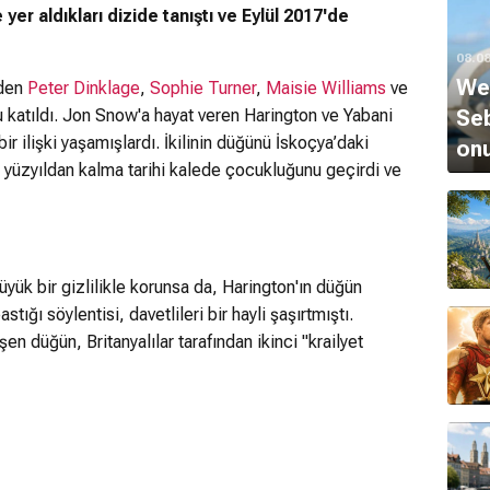
e yer aldıkları dizide tanıştı ve Eylül 2017'de
08.0
Wer
nden
Peter Dinklage
,
Sophie Turner
,
Maisie Williams
ve
 katıldı. Jon Snow'a hayat veren Harington ve Yabani
Seb
bir ilişki yaşamışlardı. İkilinin düğünü İskoçya’daki
onu
2. yüzyıldan kalma tarihi kalede çocukluğunu geçirdi ve
üyük bir gizlilikle korunsa da, Harington'ın düğün
ığı söylentisi, davetlileri bir hayli şaşırtmıştı.
n düğün, Britanyalılar tarafından ikinci "krailyet