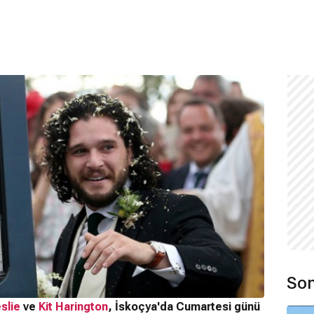
Son
slie
ve
Kit Harington
, İskoçya'da Cumartesi günü