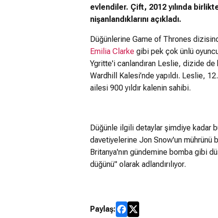
evlendiler. Çift, 2012 yılında birlikt
nişanlandıklarını açıkladı.
Düğünlerine Game of Thrones dizisi
Emilia Clarke
gibi pek çok ünlü oyuncu
Ygritte'i canlandıran Leslie, dizide de 
Wardhill Kalesi’nde yapıldı. Leslie, 1
ailesi 900 yıldır kalenin sahibi.
Düğünle ilgili detaylar şimdiye kadar b
davetiyelerine Jon Snow'un mührünü bast
Britanya'nın gündemine bomba gibi düşe
düğünü" olarak adlandırılıyor.
Paylaş: