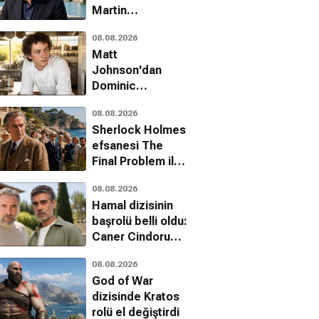
Martin
McDonagh'a onur
08.08.2026
ödülü
Matt
Johnson'dan
Dominic
Sessa'ya şaşırtan
08.08.2026
tavsiye:
Sherlock Holmes
Hazırlanma
efsanesi The
Final Problem ile
Netflix'e geri
08.08.2026
dönüyor
Hamal dizisinin
başrolü belli oldu:
Caner Cindoruk
kadroda
08.08.2026
God of War
dizisinde Kratos
rolü el değiştirdi