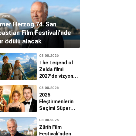
8.2026
ner Herzog 74. San
astian Film Festivali'nde
r ödülü alacak
08.08.2026
The Legend of
Zelda filmi
2027'de vizyona
giriyor
08.08.2026
2026
Eleştirmenlerin
Seçimi Süper
Ödülleri
08.08.2026
sahiplerini buldu
Zürih Film
Festivali'nden