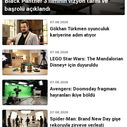
Black Panther 3 filminin vizyon tarihi ve
başrolü açıklandı
07.08.2026
Gökhan Türkmen oyunculuk
kariyerine adım atıyor
07.08.2026
LEGO Star Wars: The Mandalorian
Disney+ için duyuruldu
07.08.2026
Avengers: Doomsday fragmanı
hayranları ikiye böldü
07.08.2026
Spider-Man: Brand New Day gişe
rekoruyla zirveye yerleşti