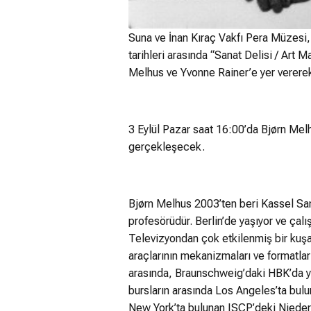
Suna ve İnan Kıraç Vakfı Pera Müzesi, 
tarihleri arasında “Sanat Delisi / Art 
Melhus ve Yvonne Rainer’e yer vererek
3 Eylül Pazar saat 16:00’da Bjørn Melhu
gerçekleşecek.
Bjørn Melhus 2003’ten beri Kassel San
profesörüdür. Berlin’de yaşıyor ve ça
Televizyondan çok etkilenmiş bir kuşağ
araçlarının mekanizmaları ve formatlar
arasında, Braunschweig’daki HBK’da ya
bursların arasında Los Angeles’ta bulu
New York’ta bulunan ISCP’deki Nieders