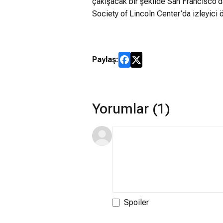
çakışacak bir şekilde San Francisco’
Society of Lincoln Center’da izleyici ö
Paylaş:
Yorumlar (1)
Spoiler