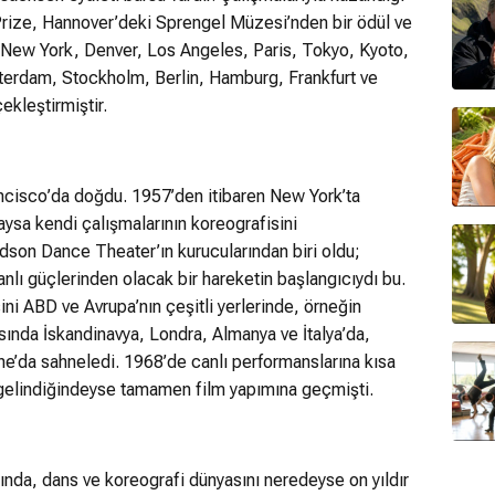
Prize, Hannover’deki Sprengel Müzesi’nden bir ödül ve
New York, Denver, Los Angeles, Paris, Tokyo, Kyoto,
erdam, Stockholm, Berlin, Hamburg, Frankfurt ve
ekleştirmiştir.
ncisco’da doğdu. 1957’den itibaren New York’ta
sa kendi çalışmalarının koreografisini
son Dance Theater’ın kurucularından biri oldu;
nlı güçlerinden olacak bir hareketin başlangıcıydı bu.
ini ABD ve Avrupa’nın çeşitli yerlerinde, örneğin
nda İskandinavya, Londra, Almanya ve İtalya’da,
ne’da sahneledi. 1968’de canlı performanslarına kısa
gelindiğindeyse tamamen film yapımına geçmişti.
ğında, dans ve koreografi dünyasını neredeyse on yıldır