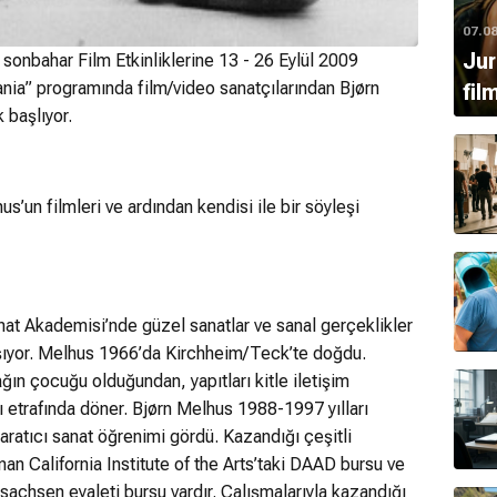
07.0
Jur
sonbahar Film Etkinliklerine 13 - 26 Eylül 2009
Mania” programında film/video sanatçılarından Bjørn
fil
 başlıyor.
s’un filmleri ve ardından kendisi ile bir söyleşi
at Akademisi’nde güzel sanatlar ve sanal gerçeklikler
lışıyor. Melhus 1966’da Kirchheim/Teck’te doğdu.
ın çocuğu olduğundan, yapıtları kitle iletişim
ı etrafında döner. Bjørn Melhus 1988-1997 yılları
ratıcı sanat öğrenimi gördü. Kazandığı çeşitli
nan California Institute of the Arts’taki DAAD bursu ve
achsen eyaleti bursu vardır. Çalışmalarıyla kazandığı