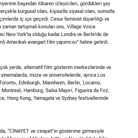
iyerinin başından itibaren izleyicileri, gördükleri şey
çekle kurgusal olanı, kişiselle siyasal olanı, somutla
imlerde iç içe geçirdi. Cesur feminist duyarlılığı ve
u zaman tartışmalı konuları onu, Village Voice
kisi New York’ta olduğu kadar Londra ve Berlin’de de
mli Amerikalı avangart film yapımcısı” haline getirdi.
 çok yerde, alternatif film gösterim merkezlerinde ve
 sinemalarda, müze ve üniversitelerde, ayrıca Los
Toronto, Edinburgh, Mannheim, Berlin, Locarno,
, Montreal, Hamburg, Salsa Majori, Figueira da Foz,
ce, Hong Kong, Yamagata ve Sydney festivallerinde
nda, “CİNAYET ve cinayet”in gösterime girmesiyle