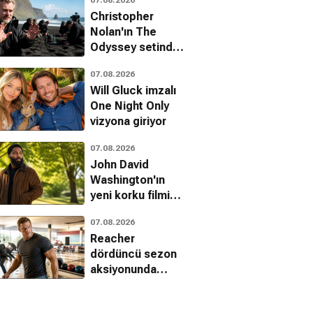
Christopher
Nolan'ın The
Odyssey setinde
dublörler canlı
07.08.2026
canlı kuma
Will Gluck imzalı
gömüldü
One Night Only
vizyona giriyor
07.08.2026
John David
Washington'ın
yeni korku filmi
Mime için imzalar
07.08.2026
atıldı
Reacher
dördüncü sezon
aksiyonunda
Batman ve
Indiana Jones