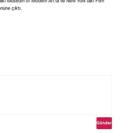
daki Museum of Modern Art’ta ve New York’taki Film
nüne çıktı.
Gönder