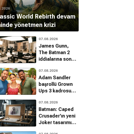
8.2026
assic World Rebirth devam
minde yönetmen krizi
07.08.2026
James Gunn,
The Batman 2
iddialarına son
noktayı koydu
07.08.2026
Adam Sandler
başrollü Grown
Ups 3 kadrosu
genişliyor
07.08.2026
Batman: Caped
Crusader'ın yeni
Joker tasarımı
hayran bıraktı
07.08.2026