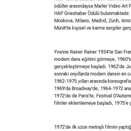
ödüller arasındaysa Marler Video Art 
HAP Grieshaber Ödülü bulunmaktadır. 
Moskova, Milano, Madrid, Zürih, Amst
Münih’te kişisel ve karma sergiler gerç
Yvonne Rainer Rainer 1934’te San Fra
modern dans eğitimi görmeye, 1960’tay
gerçekleştirmeye başladı. 1962’de Jud
sonraki onyıllarda modern dansın en ca
1962-1975 yılları arasında koreografis
1969’da Broadway’de, 1964-1972 arası
1972’de de Paris’te, Festival D’Autom
filmler eklemlemeye başladı, 1975’e 
1972’de ilk uzun metrajlı filmini yaptı