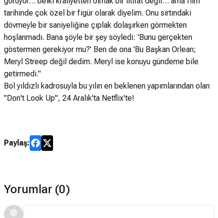
görüyor… belki kraliyetten olmak bir iltifat değil… ama film
tarihinde çok özel bir figür olarak diyelim. Onu sırtındaki
dövmeyle bir saniyeliğine çıplak dolaşırken görmekten
hoşlanmadı. Bana şöyle bir şey söyledi: 'Bunu gerçekten
göstermen gerekiyor mu?' Ben de ona 'Bu Başkan Orlean;
Meryl Streep değil dedim. Meryl ise konuyu gündeme bile
getirmedi."
Bol yıldızlı kadrosuyla bu yılın en beklenen yapımlarından olan
"Don't Look Up", 24 Aralık'ta Netflix'te!
Paylaş:
Yorumlar (0)