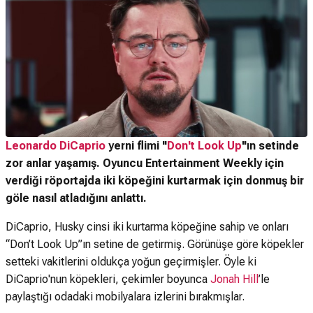
Leonardo DiCaprio
yerni flimi "
Don't Look Up
"ın setinde
zor anlar yaşamış. Oyuncu Entertainment Weekly için
verdiği röportajda iki köpeğini kurtarmak için donmuş bir
göle nasıl atladığını anlattı.
DiCaprio, Husky cinsi iki kurtarma köpeğine sahip ve onları
“Don’t Look Up”ın setine de getirmiş. Görünüşe göre köpekler
setteki vakitlerini oldukça yoğun geçirmişler. Öyle ki
DiCaprio'nun köpekleri, çekimler boyunca
Jonah Hill
’le
paylaştığı odadaki mobilyalara izlerini bırakmışlar.