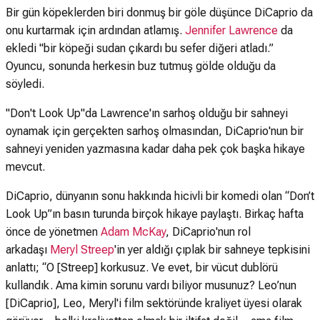
Bir gün köpeklerden biri donmuş bir göle düşünce DiCaprio da
onu kurtarmak için ardından atlamış.
Jennifer Lawrence
da
ekledi "bir köpeği sudan çıkardı bu sefer diğeri atladı.”
Oyuncu, sonunda herkesin buz tutmuş gölde olduğu da
söyledi.
"Don't Look Up"da Lawrence'ın sarhoş olduğu bir sahneyi
oynamak için gerçekten sarhoş olmasından, DiCaprio'nun bir
sahneyi yeniden yazmasına kadar daha pek çok başka hikaye
mevcut.
DiCaprio, dünyanın sonu hakkında hicivli bir komedi olan “Don’t
Look Up”ın basın turunda birçok hikaye paylaştı. Birkaç hafta
önce de yönetmen
Adam McKay
, DiCaprio'nun rol
arkadaşı
Meryl Streep
'in yer aldığı çıplak bir sahneye tepkisini
anlattı; “O [Streep] korkusuz. Ve evet, bir vücut dublörü
kullandık. Ama kimin sorunu vardı biliyor musunuz? Leo’nun
[DiCaprio], Leo, Meryl'i film sektöründe kraliyet üyesi olarak