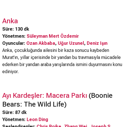
Anka
Süre: 130 dk
Yönetmen:
Süleyman Mert Özdemir
Oyuncular:
Ozan Akbaba
,
Uğur Uzunel
,
Deniz Işın
Anka, çocukluğunda ailesini bir kaza sonucu kaybeden
Murat'ın, yıllar içerisinde bir yandan bu travmasıyla mücadele
ederken bir yandan araba yarışlarında ismini duyurmasını konu
ediniyor.
Ayı Kardeşler: Macera Parkı
(Boonie
Bears: The Wild Life)
Süre: 87 dk
Yönetmen:
Leon Ding
Seslendirenler:
Chris Boike
,
Zhang Wei
,
Joseph S.