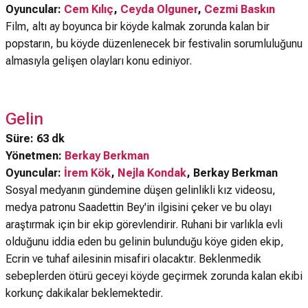
Oyuncular:
Cem Kılıç
,
Ceyda Olguner
,
Cezmi Baskın
Film, altı ay boyunca bir köyde kalmak zorunda kalan bir
popstarın, bu köyde düzenlenecek bir festivalin sorumluluğunu
almasıyla gelişen olayları konu ediniyor.
Gelin
Süre: 63 dk
Yönetmen:
Berkay Berkman
Oyuncular:
İrem Kök
,
Nejla Kondak
, Berkay Berkman
Sosyal medyanın gündemine düşen gelinlikli kız videosu,
medya patronu Saadettin Bey'in ilgisini çeker ve bu olayı
araştırmak için bir ekip görevlendirir. Ruhani bir varlıkla evli
olduğunu iddia eden bu gelinin bulunduğu köye giden ekip,
Ecrin ve tuhaf ailesinin misafiri olacaktır. Beklenmedik
sebeplerden ötürü geceyi köyde geçirmek zorunda kalan ekibi
korkunç dakikalar beklemektedir.