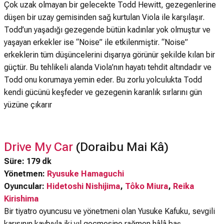
Çok uzak olmayan bir gelecekte Todd Hewitt, gezegenlerine
düşen bir uzay gemisinden sağ kurtulan Viola ile karşılaşır.
Todd’un yaşadığı gezegende bütün kadınlar yok olmuştur ve
yaşayan erkekler ise “Noise” ile etkilenmiştir. “Noise”
erkeklerin tüm düşüncelerini dışarıya görünür şekilde kılan bir
güçtür. Bu tehlikeli alanda Viola’nın hayatı tehdit altındadır ve
Todd onu korumaya yemin eder. Bu zorlu yolculukta Todd
kendi gücünü keşfeder ve gezegenin karanlık sırlarını gün
yüzüne çıkarır
Drive My Car
(Doraibu Mai Kâ)
Süre: 179 dk
Yönetmen:
Ryusuke Hamaguchi
Oyuncular:
Hidetoshi Nishijima
,
Tôko Miura
,
Reika
Kirishima
Bir tiyatro oyuncusu ve yönetmeni olan Yusuke Kafuku, sevgili
karısının kaybıyla iki yıl geçmesine rağmen hâlâ baş