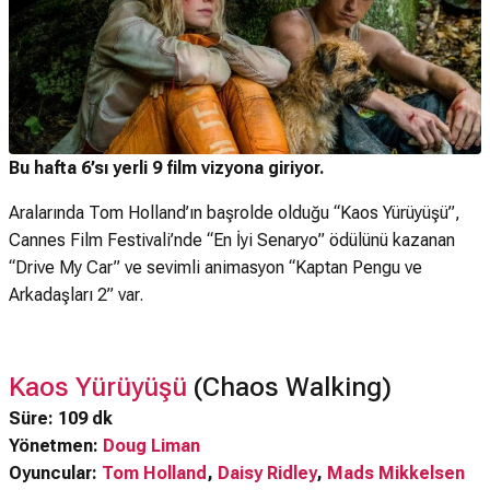
Bu hafta 6’sı yerli 9 film vizyona giriyor.
Aralarında Tom Holland’ın başrolde olduğu “Kaos Yürüyüşü”,
Cannes Film Festivali’nde “En İyi Senaryo” ödülünü kazanan
“Drive My Car” ve sevimli animasyon “Kaptan Pengu ve
Arkadaşları 2” var.
Kaos Yürüyüşü
(Chaos Walking)
Süre: 109 dk
Yönetmen:
Doug Liman
Oyuncular:
Tom Holland
,
Daisy Ridley
,
Mads Mikkelsen