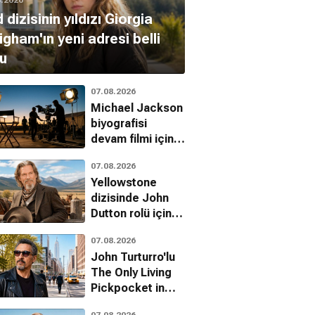
 dizisinin yıldızı Giorgia
gham'ın yeni adresi belli
u
07.08.2026
Michael Jackson
biyografisi
devam filmi için
çekim takvimi
07.08.2026
belli oldu
Yellowstone
dizisinde John
Dutton rolü için
ilk aday Jeff
07.08.2026
Bridges'mış
John Turturro'lu
The Only Living
Pickpocket in
New York'tan ilk
07.08.2026