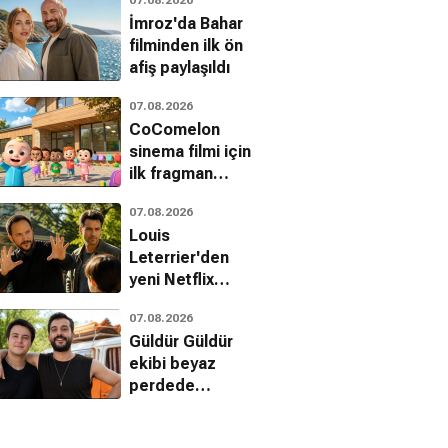
fragman geldi
İmroz'da Bahar
filminden ilk ön
afiş paylaşıldı
07.08.2026
CoComelon
sinema filmi için
ilk fragman
yayınlandı
07.08.2026
Louis
Leterrier'den
yeni Netflix
gerilimi: The Last
07.08.2026
House
Güldür Güldür
ekibi beyaz
perdede
buluşuyor: Ecünni
geliyor