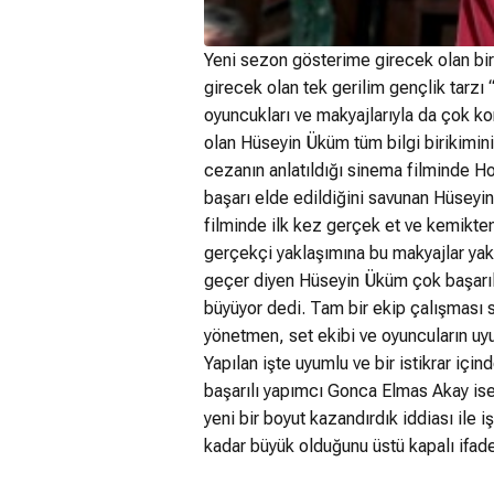
Yeni sezon gösterime girecek olan birç
girecek olan tek gerilim gençlik tarzı 
oyuncukları ve makyajlarıyla da çok ko
olan Hüseyin Üküm tüm bilgi birikimini
cezanın anlatıldığı sinema filminde Ho
başarı elde edildiğini savunan Hüseyi
filminde ilk kez gerçek et ve kemikte
gerçekçi yaklaşımına bu makyajlar yak
geçer diyen Hüseyin Üküm çok başarılı 
büyüyor dedi. Tam bir ekip çalışması s
yönetmen, set ekibi ve oyuncuların uy
Yapılan işte uyumlu ve bir istikrar iç
başarılı yapımcı Gonca Elmas Akay ise 
yeni bir boyut kazandırdık iddiası ile 
kadar büyük olduğunu üstü kapalı ifade