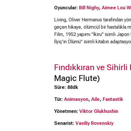
Oyuncular:
Bill Nighy
,
Aimee Lou 
Living, Oliver Hermanus tarafından yöne
geçen hikaye, ölümcül bir hastalıkla m
Film, 1952 yapımı "İkiru" isimli Japon 
İlyiç'in Ölümü" isimli kitabın adaptasy
Fındıkkıran ve Sihirli 
Magic Flute)
Süre: 88dk
Tür:
Animasyon
,
Aile
,
Fantastik
Yönetmen:
Viktor Glukhushin
Senarist:
Vasiliy Rovenskiy