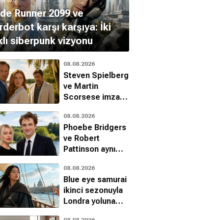
de Runner 2099 ve
derbot karşı karşıya: İki
klı siberpunk vizyonu
08.08.2026
Steven Spielberg
ve Martin
Scorsese imzalı
Cape Fear dizisi
08.08.2026
Apple TV
Phoebe Bridgers
platformunda
ve Robert
Pattinson aynı
projede
08.08.2026
buluşuyor
Blue eye samurai
ikinci sezonuyla
Londra yoluna
düşüyor
08.08.2026