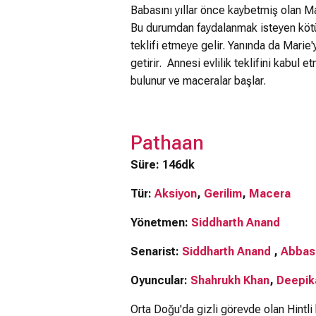
Babasını yıllar önce kaybetmiş olan Mar
Bu durumdan faydalanmak isteyen kötü k
teklifi etmeye gelir. Yanında da Marie'
getirir. Annesi evlilik teklifini kabul
bulunur ve maceralar başlar.
Pathaan
Süre: 146dk
Tür:
Aksiyon
,
Gerilim
,
Macera
Yönetmen:
Siddharth Anand
Senarist:
Siddharth Anand
,
Abbas
Oyuncular:
Shahrukh Khan
,
Deepik
Orta Doğu'da gizli görevde olan Hintli