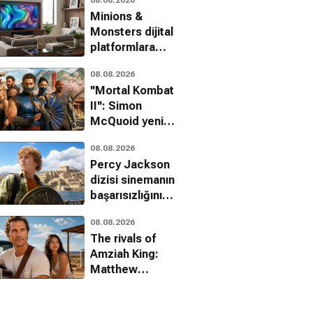
Minions &
Monsters dijital
platformlara
geliyor
08.08.2026
''Mortal Kombat
II'': Simon
McQuoid yeni
filmle ilgili
08.08.2026
detayları paylaştı!
Percy Jackson
dizisi sinemanın
başarısızlığını
üçüncü sezonla
08.08.2026
aştı
The rivals of
Amziah King:
Matthew
McConaughey
sinemaya