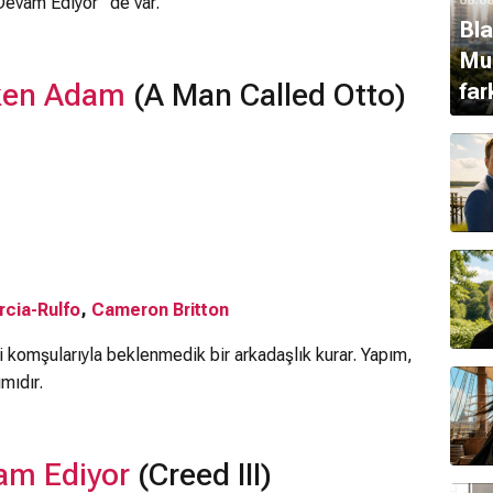
 Devam Ediyor” de var.
Bla
Mur
ken Adam
(A Man Called Otto)
far
cia-Rulfo
,
Cameron Britton
i komşularıyla beklenmedik bir arkadaşlık kurar. Yapım,
mıdır.
vam Ediyor
(Creed III)