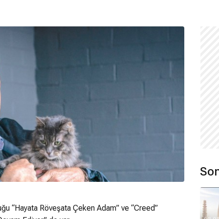
Son
duğu “Hayata Röveşata Çeken Adam” ve “Creed”
08.0