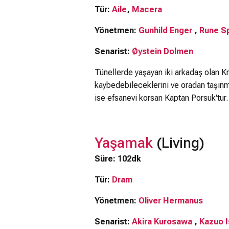
Tür:
Aile
,
Macera
Yönetmen:
Gunhild Enger
,
Rune S
Senarist:
Øystein Dolmen
Tünellerde yaşayan iki arkadaş olan Kn
kaybedebileceklerini ve oradan taşınma
ise efsanevi korsan Kaptan Porsuk'tur.
Yaşamak
(Living)
Süre: 102dk
Tür:
Dram
Yönetmen:
Oliver Hermanus
Senarist:
Akira Kurosawa
,
Kazuo I