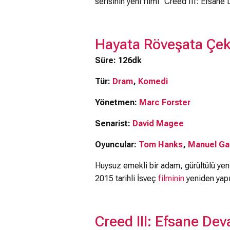
serisinin yeni filmi “Creed III: Efsane
Hayata Röveşata Çe
Süre: 126dk
Tür:
Dram
,
Komedi
Yönetmen:
Marc Forster
Senarist:
David Magee
Oyuncular:
Tom Hanks
,
Manuel Gar
Huysuz emekli bir adam, gürültülü yen
2015 tarihli İsveç
filminin
yeniden yapı
Creed III: Efsane De