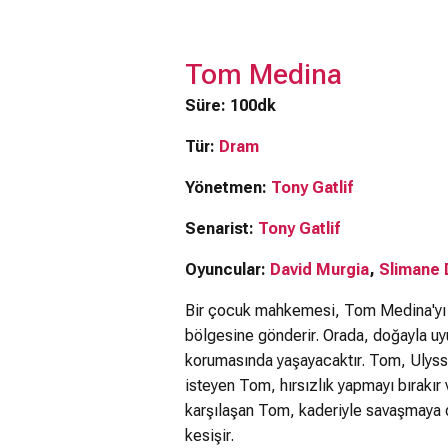
Tom Medina
Süre: 100dk
Tür:
Dram
Yönetmen:
Tony Gatlif
Senarist:
Tony Gatlif
Oyuncular:
David Murgia
,
Slimane 
Bir çocuk mahkemesi, Tom Medina'yı F
bölgesine gönderir. Orada, doğayla uyu
korumasında yaşayacaktır. Tom, Ulysse
isteyen Tom, hırsızlık yapmayı bırakır v
karşılaşan Tom, kaderiyle savaşmaya d
kesişir.