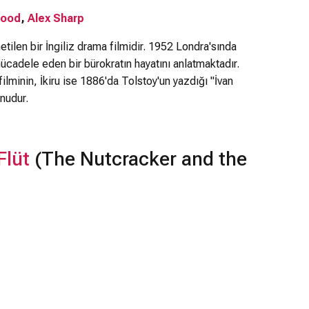
Wood
,
Alex Sharp
tilen bir İngiliz drama filmidir. 1952 Londra'sında
ücadele eden bir bürokratın hayatını anlatmaktadır.
filminin, İkiru ise 1886'da Tolstoy'un yazdığı "İvan
onudur.
Flüt
(The Nutcracker and the