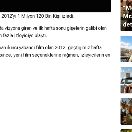
''M
McQ
012’yi 1 Milyon 120 Bin Kişi izledi.
det
vizyona giren ve ilk hafta sonu gişelerin galibi olan
azla izleyiciye ulaştı.
ayan ikinci yabancı film olan 2012, geçtiğimiz hafta
esince, yeni film seçeneklerine rağmen, izleyicilerin en