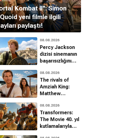
ortal Kombat II'': Simon
uoid yeni filmle ilgili
ayları paylaştı!
08.08.2026
Percy Jackson
dizisi sinemanın
başarısızlığını
üçüncü sezonla
08.08.2026
aştı
The rivals of
Amziah King:
Matthew
McConaughey
08.08.2026
sinemaya
Transformers:
görkemli bir
The Movie 40. yıl
dönüş yapıyor
kutlamalarıyla
sinemalara geri
08.08.2026