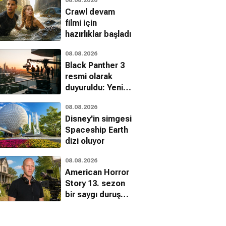
dönüyor
Crawl devam
filmi için
hazırlıklar başladı
08.08.2026
Black Panther 3
resmi olarak
duyuruldu: Yeni
başrol belli oldu
08.08.2026
Disney'in simgesi
Spaceship Earth
dizi oluyor
08.08.2026
American Horror
Story 13. sezon
bir saygı duruşu
olacak