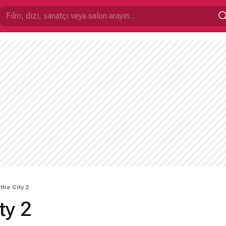
the City 2
ty 2