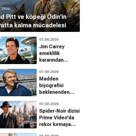
8.2026
d Pitt ve köpeği Odin'in
yatta kalma mücadelesi
07.08.2026
Jim Carrey
emeklilik
kararından
vazgeçti:
07.08.2026
Jetgiller ile
Madden
dönüyor
biyografisi
beklenenden
erken geliyor
07.08.2026
Spider-Noir dizisi
Prime Video'da
rekor kırmaya
devam ediyor
06.08.2026