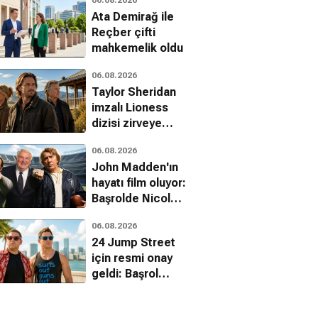
Ata Demirağ ile
Reçber çifti
mahkemelik oldu
06.08.2026
Taylor Sheridan
imzalı Lioness
dizisi zirveye
yerleşti
06.08.2026
John Madden'ın
hayatı film oluyor:
Başrolde Nicolas
Cage var
06.08.2026
24 Jump Street
için resmi onay
geldi: Başrol
kadrosu dönüyor