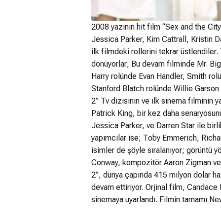
2008 yazının hit film “Sex and the Cit
Jessica Parker, Kim Cattrall, Kristin D
ilk filmdeki rollerini tekrar üstlendiler
dönüyorlar; Bu devam filminde Mr. Big
Harry rolünde Evan Handler, Smith ro
Stanford Blatch rolünde Willie Garson 
2” Tv dizisinin ve ilk sinema filminin y
Patrick King, bir kez daha senaryosunu
Jessica Parker, ve Darren Star ile birli
yapımcılar ise; Toby Emmerich, Richa
isimler de şöyle sıralanıyor; görünt
Conway, kompozitör Aaron Zigman ve k
2”, dünya çapında 415 milyon dolar has
devam ettiriyor. Orjinal film, Candace
sinemaya uyarlandı. Filmin tamamı New