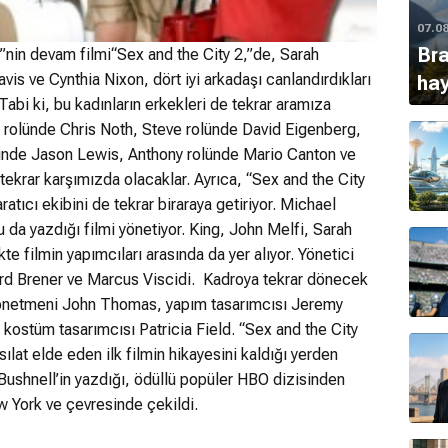
07.0
Bra
y”nin devam filmi“Sex and the City 2,”de, Sarah
avis ve Cynthia Nixon, dört iyi arkadaşı canlandırdıkları
ha
. Tabi ki, bu kadınların erkekleri de tekrar aramıza
 rolünde Chris Noth, Steve rolünde David Eigenberg,
lünde Jason Lewis, Anthony rolünde Mario Canton ve
tekrar karşımızda olacaklar. Ayrıca, “Sex and the City
aratıcı ekibini de tekrar biraraya getiriyor. Michael
 da yazdığı filmi yönetiyor. King, John Melfi, Sarah
kte filmin yapımcıları arasında da yer alıyor. Yönetici
rd Brener ve Marcus Viscidi. Kadroya tekrar dönecek
ü yönetmeni John Thomas, yapım tasarımcısı Jeremy
ostüm tasarımcısı Patricia Field. “Sex and the City
ılat elde eden ilk filmin hikayesini kaldığı yerden
 Bushnell’in yazdığı, ödüllü popüler HBO dizisinden
 York ve çevresinde çekildi.