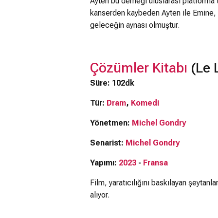
Ayten bu derneği uluslarası platforma t
kanserden kaybeden Ayten ile Emine, 
geleceğin aynası olmuştur.
Çözümler Kitabı
(Le L
Süre: 102dk
Tür:
Dram
,
Komedi
Yönetmen:
Michel Gondry
Senarist:
Michel Gondry
Yapımı:
2023
-
Fransa
Film, yaratıcılığını baskılayan şeyta
alıyor.