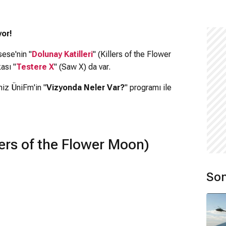
yor!
alid video: 10801968
Hata Kodu: 401
ese'nin "
Dolunay Katilleri
" (Killers of the Flower
ası "
Testere X
" (Saw X) da var.
niz ÜniFm'in "
Vizyonda Neler Var?
" programı ile
lers of the Flower Moon)
Son