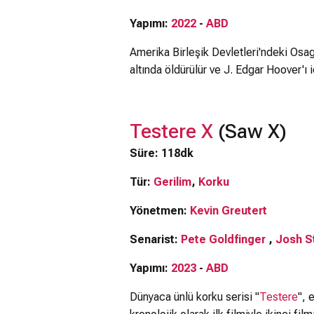
Yapımı:
2022
-
ABD
Amerika Birleşik Devletleri'ndeki Osag
altında öldürülür ve J. Edgar Hoover'ı i
Testere X
(Saw X)
Süre: 118dk
Tür:
Gerilim
,
Korku
Yönetmen:
Kevin Greutert
Senarist:
Pete Goldfinger
,
Josh S
Yapımı:
2023
-
ABD
Dünyaca ünlü korku serisi "
Testere
", 