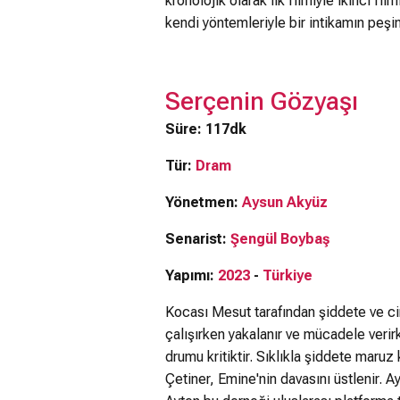
kronolojik olarak ilk filmiyle ikinci f
kendi yöntemleriyle bir intikamın peşi
Serçenin Gözyaşı
Süre: 117dk
Tür:
Dram
Yönetmen:
Aysun Akyüz
Senarist:
Şengül Boybaş
Yapımı:
2023
-
Türkiye
Kocası Mesut tarafından şiddete ve c
çalışırken yakalanır ve mücadele verir
drumu kritiktir. Sıklıkla şiddete maruz 
Çetiner, Emine'nin davasını üstlenir. 