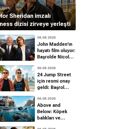
8.2026
lor Sheridan imzalı
ness dizisi zirveye yerleşti
06.08.2026
John Madden'ın
hayatı film oluyor:
Başrolde Nicolas
Cage var
06.08.2026
24 Jump Street
için resmi onay
geldi: Başrol
kadrosu dönüyor
06.08.2026
Above and
Below: Köpek
balıkları ve
uyuşturucu
06.08.2026