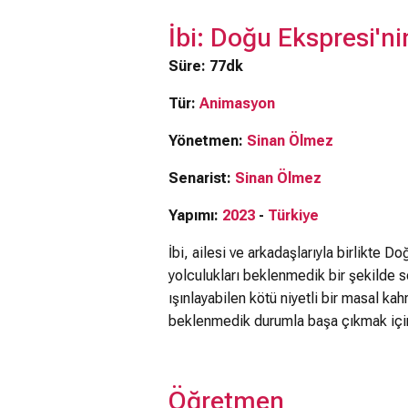
İbi: Doğu Ekspresi'n
Süre: 77dk
Tür:
Animasyon
Yönetmen:
Sinan Ölmez
Senarist:
Sinan Ölmez
Yapımı:
2023
-
Türkiye
İbi, ailesi ve arkadaşlarıyla birlikte D
yolculukları beklenmedik bir şekilde se
ışınlayabilen kötü niyetli bir masal kah
beklenmedik durumla başa çıkmak için
Öğretmen