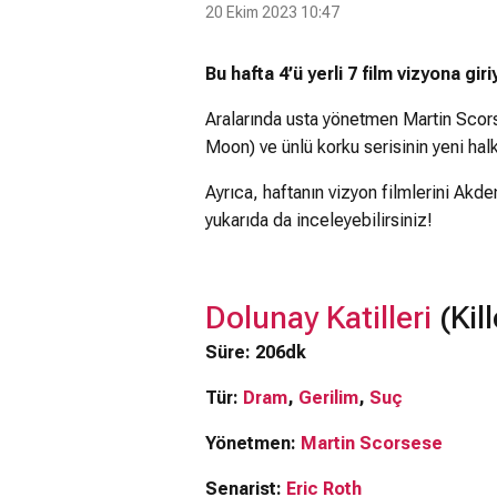
20 Ekim 2023 10:47
Bu hafta 4’ü yerli 7 film vizyona giri
Inv
Aralarında usta yönetmen Martin Scors
Moon) ve ünlü korku serisinin yeni halk
Ayrıca, haftanın vizyon filmlerini Akde
yukarıda da inceleyebilirsiniz!
Dolunay Katilleri
(Kil
Süre: 206dk
Tür:
Dram
,
Gerilim
,
Suç
Yönetmen:
Martin Scorsese
Senarist:
Eric Roth