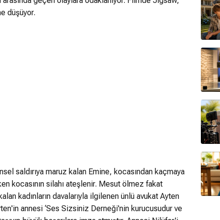
ilmi arasında geçen olaylara odaklanıyor. Filmde Jigsaw,
ne düşüyor.
insel saldırıya maruz kalan Emine, kocasından kaçmaya
ken kocasının silahı ateşlenir. Mesut ölmez fakat
kalan kadınların davalarıyla ilgilenen ünlü avukat Ayten
Ayten'in annesi ‘Ses Sizsiniz Derneği'nin kurucusudur ve