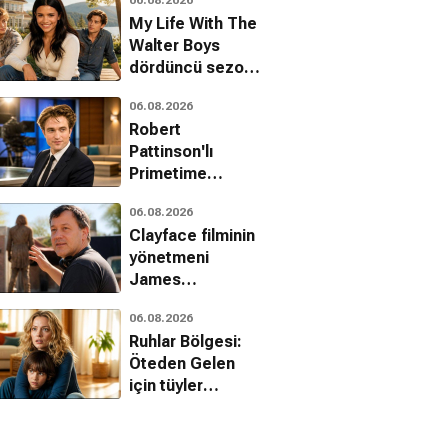
kartelleri karşı
My Life With The
karşıya
Walter Boys
dördüncü sezon
onayını aldı
06.08.2026
Robert
Pattinson'lı
Primetime
filminden ilk
06.08.2026
fragman geldi
Clayface filminin
yönetmeni
James
Watkins'ten Sam
06.08.2026
Raimi itirafı
Ruhlar Bölgesi:
Öteden Gelen
için tüyler
ürperten son
fragman