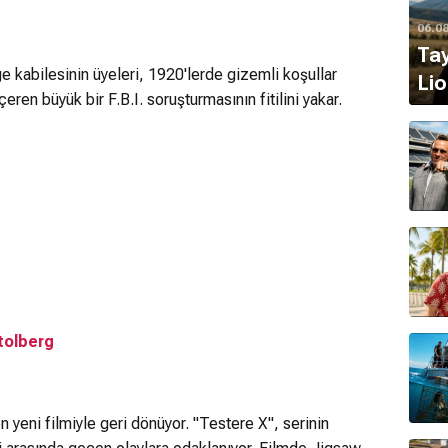
06.0
Tay
e kabilesinin üyeleri, 1920'lerde gizemli koşullar
Lio
çeren büyük bir F.B.I. soruşturmasının fitilini yakar.
tolberg
en yeni filmiyle geri dönüyor. "Testere X", serinin