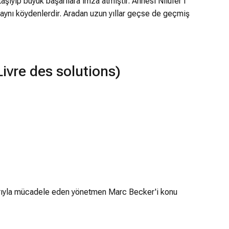
aşıyıp büyük başarılara imza atmıştır. Annesi Nilüfer'i
aynı köydenlerdir. Aradan uzun yıllar geçse de geçmiş
ivre des solutions)
nlarıyla mücadele eden yönetmen Marc Becker'i konu