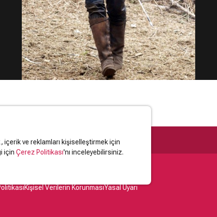
içerik ve reklamları kişiselleştirmek için
i için
Çerez Politikası
'nı inceleyebilirsiniz.
olitikası
Kişisel Verilerin Korunması
Yasal Uyarı