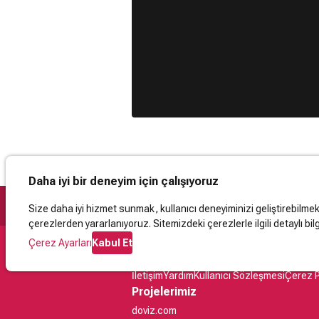
Daha iyi bir deneyim için çalışıyoruz
Size daha iyi hizmet sunmak, kullanıcı deneyiminizi geliştirebilmek, 
çerezlerden yararlanıyoruz. Sitemizdeki çerezlerle ilgili detaylı bilg
Çerez Ayarları
Kabul Et
Destek
İletişim
Yardım
Kullanıcı Sözleşmesi
Çerez P
Projelerimiz
doviz.com