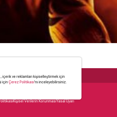
içerik ve reklamları kişiselleştirmek için
i için
Çerez Politikası
'nı inceleyebilirsiniz.
olitikası
Kişisel Verilerin Korunması
Yasal Uyarı