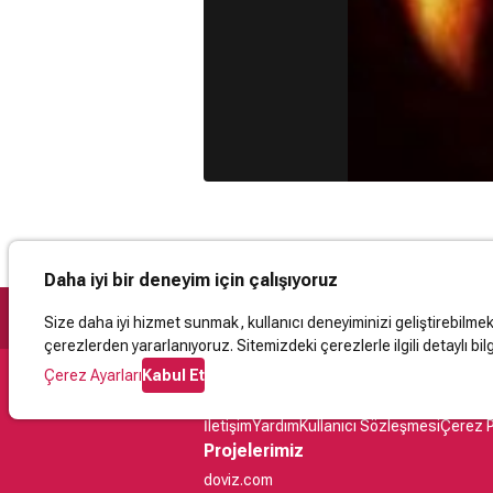
Daha iyi bir deneyim için çalışıyoruz
Size daha iyi hizmet sunmak, kullanıcı deneyiminizi geliştirebilmek, 
çerezlerden yararlanıyoruz. Sitemizdeki çerezlerle ilgili detaylı bilg
Çerez Ayarları
Kabul Et
Destek
İletişim
Yardım
Kullanıcı Sözleşmesi
Çerez P
Projelerimiz
doviz.com