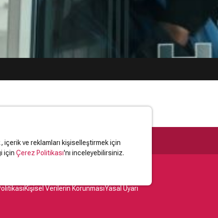
içerik ve reklamları kişiselleştirmek için
i için
Çerez Politikası
'nı inceleyebilirsiniz.
olitikası
Kişisel Verilerin Korunması
Yasal Uyarı