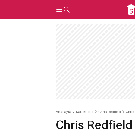
Anasayfa
Karakterler
Chris Redfield
Chris
Chris Redfield