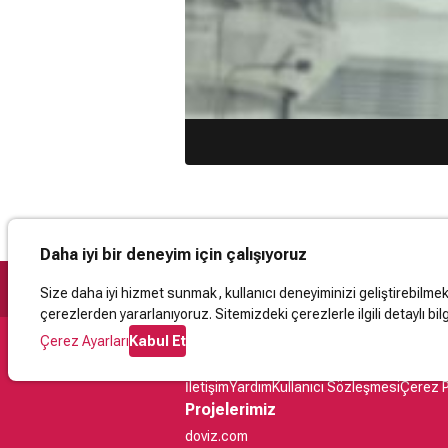
Daha iyi bir deneyim için çalışıyoruz
Size daha iyi hizmet sunmak, kullanıcı deneyiminizi geliştirebilmek, 
çerezlerden yararlanıyoruz. Sitemizdeki çerezlerle ilgili detaylı bilg
Çerez Ayarları
Kabul Et
Destek
İletişim
Yardım
Kullanıcı Sözleşmesi
Çerez P
Projelerimiz
doviz.com