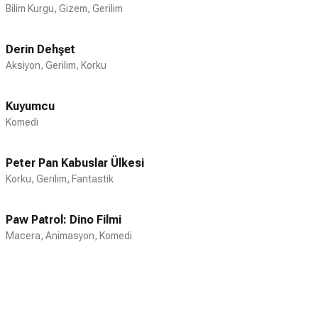
olarak rol aldığı 'To Die For'daki yırtıcı,
Bilim Kurgu, Gizem, Gerilim
şöhret hayalleri kuran ev kadını rolündeki
başarısıyla izleyenleri şaşırttı ve 'To Die
Derin Dehşet
For', Kidman'a Komedi/Müzikal Filmi En
Aksiyon, Gerilim, Korku
İyi Kadın Oyuncu dalında Altın Küre
kazandırdı. Kidman, Henry James’in 'Bir
Kadının Portresi/The Portrait of a Lady'
Kuyumcu
isimli eserinden uyarlanan filmin başrolünü
Komedi
aldı. Bir sonraki yıl George Clooney ile
birlikte Steven Spielberg’in yönettiği
Peter Pan Kabuslar Ülkesi
gerilim filmi olan 'Barışçı/The
Korku, Gerilim, Fantastik
Peacemaker'da rol aldı. Tom Cruise ve
Nicole Kidman çifti, 1997 yılında Stanley
Paw Patrol: Dino Filmi
Kubrick’in erotik psikolojik gerilim filmi
Macera, Animasyon, Komedi
'Gözü Tamamen Kapalı/Eyes Wide Shut'
için birlikte kamera karşısına geçtiler.
Filmde evli bir çifti canlandırdılar ve film,
1999 yılında gösterime girdi. Kidman’ın
filmdeki rolünün Cruise’den küçük olması