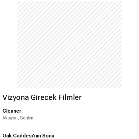
1990'da Tom Cruise ve Robert Duvall ile
oynadığı romantik macera filmi 'Days Of
Thunder'ın ardından Kidman, 24 Aralık
1990'da Tom Cruise ile evlendi. Daha
evleneli ancak birkaç ay olmuşken, Dustin
Hoffman ve Bruce Willis ile başrolleri
paylaştığı 'Billy Bathgate' için kamera
karşısına geçti. Ron Howard’ın tarihsel
filmi 'Far and Away'de Cruise ile birlikte
aldığı rol onu kariyerinde bir adım daha
ileri taşıdı. 1992’de gösterime giren film,
hem ticari başarı elde etti, hem de
eleştirmenlerin beğenisini kazandı.
Vizyona Girecek Filmler
Kidman’ın bundan sonra rol alacağı 'My
Life' ve 'Malice' de benzer sonuçlar elde
Cleaner
edeceklerdi. 1995 yılında 'Batman
Aksiyon, Gerilim
Forever'ın ünlü isimlerle dolu kadrosuna
dahil oldu. 1995 yılında başrol oyuncusu
Oak Caddesi'nin Sonu