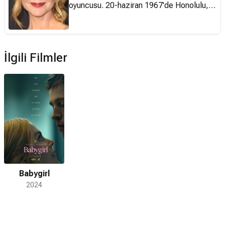
oyuncusu. 20-haziran 1967'de Honolulu,
Hawaii, Amerika'da dünyaya geldi. Babası
Anthony Kidman, biyokimyager ve klinik
psikoloğu, annesi Janelle Kidman ise
hemşire ve eğitmendi. Sanatçı doğduktan
İlgili Filmler
sonra hep beraber, babasının bir
araştırması için Washington D.C.'ye giden
aile, 3 yıl sonra asıl ülkeleri Avustralya'ya
Sydney'e geri döndüler. 10 yaşında drama
okuluna giden Kidman, 14 yaşına
geldiğinde oyunculuğu okulla birlikte
götürmeye başlamıştı. Kidman 17
yaşındayken annesine göğüs kanseri
teşhisi kondu. 1983 yılında Bush
Babygirl
Christmas adlı Avustralya filmiyle
2024
oyunculuğa başlayan Nicole Kidman, Sam
Neill ve Billy Zane ile birlikte rol aldığı,
Phillip Noyce'un 1989 yapımı 'Dead Calm'
adlı filmle dikkatleri üzerine çekti.