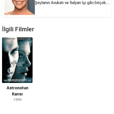
Şeytanın Avukatı ve İtalyan İşi gibi birçok
filmdeki rolleriyle ünlüdür. Theron Güney
Afrika'nın Benoni şehrinde doğdu. Annesi
Gerda Alman, babası Charles Theron ise
Fransız asıllıdır. Annesi ve babası bir yol
İlgili Filmler
yapım şirketi işletiyordu. Theron 15
yaşında iken annesi bir tartışma sırasında
babasını vurdu ve Theron'un babası
hayatını kaybetti. Annesi kendini
savunduğu gerekçesiyle ceza almadı. 6
yaşında bale dersleri almaya 16 yaşında
modellik yapmaya başladı. Ancak bir süre
sonra dizinden sakatlandı ve profesyonel
olamadan balerinliğe noktayı koydu. Daha
Astronotun
sonra modelliği bıraktı ve oyuncu olmaya
Karısı
karar verdi. 19 yaşında New York'a gitti.
1999
1997'deki Şeytanın Avukatı filmiyle büyük
dikkat çekti. 2001'de Kasımda Aşk
Başkadır filminde yine Keanu Reeves ile