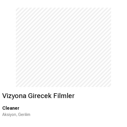
başrolü paylaştı. 2003 yapımı Canavar
(Monster) filmindeki Aileen Wuornos
rolüyle En İyi Kadın Oyuncu dalında Oscar
kazandı. 2005'te Æon Flux filminde
oynadı. 2008'de Hancock ve Guillermo
Arriaga'nın The Burning Plain filmlerinde
başroldeydi. 2012 yapımı Pamuk Prenses
ve Avcı filmindeki Ravena rolünü
2016'daki devam filmi Avcı: Kış
Savaşı'nda da üstlendi. 2017'de Hızlı ve
Öfkeli serisinin 8. filminde, Cipher rolünde
oynadı. Aynı yıl başrolünde olduğu Sarışın
Bomba (Atomic Blonde) filmindeki
performansıyla büyük beğeni kazandı.
Vizyona Girecek Filmler
2001 yılından 2010'a dek İrlandalı aktör
Stuart Townsend ile birlikte olan Theron,
Cleaner
2012'de Jackson adlı bir erkek, 2015'te
Aksiyon, Gerilim
August adlı bir kız çocuk evlat edindi.