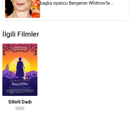
başka oyuncu Benjamin Whitrow'la
ilişkisinden 1994'te Angus Imrie adında bir
erkek çocuğu olmuştur.
İlgili Filmler
Sihirli Dadı
2005